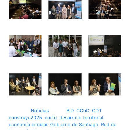
Posted in
Noticias
Tagged
BID
,
CChC
,
CDT
,
construye2025
,
corfo
,
desarrollo territorial
,
economía circular
,
Gobierno de Santiago
,
Red de