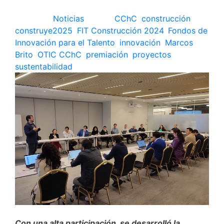
Posted in
Noticias
Tagged
CChC
,
construcción
,
construye2025
,
FIT Construcción 2024
,
Fondos de
Innovación para el Talento
,
innovación
,
Marcos
Brito
,
OTIC CChC
,
premiación
,
proyectos
,
sustentabilidad
Con una alta participación, se desarrolló la