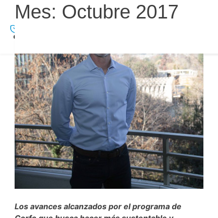
Skip
Mes:
Octubre 2017
to
content
Los avances alcanzados por el programa de