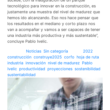
sucede, con la inauguración de un parque
tecnológico para innovar en la construcción, es
justamente una muestra del nivel de madurez que
hemos ido alcanzando. Eso nos hace pensar que
los resultados en el mediano y corto plazo nos
van a acompañar y vamos a ser capaces de tener
una industria más productiva y más sustentable”,
concluye Pablo Ivelic.
Posted in
Noticias
,
Sin categoría
Tagged
2022
,
construcción
,
construye2025
,
corfo
,
hoja de ruta
,
industria
,
innovación
,
nivel de madurez
,
Pablo
Ivelic
,
productividad
,
proyecciones
,
sostenibilidad
,
sustentabilidad