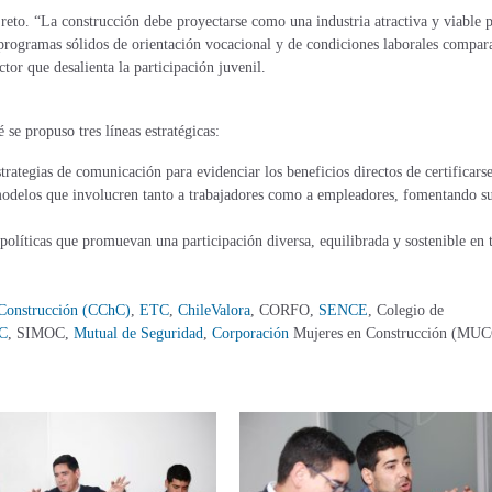
n reto. “La construcción debe proyectarse como una industria atractiva y viable 
e programas sólidos de orientación vocacional y de condiciones laborales compar
tor que desalienta la participación juvenil.
se propuso tres líneas estratégicas:
rategias de comunicación para evidenciar los beneficios directos de certificarse
r modelos que involucren tanto a trabajadores como a empleadores, fomentando s
 políticas que promuevan una participación diversa, equilibrada y sostenible en 
 Construcción (CChC)
,
ETC
,
ChileValora
, CORFO,
SENCE
, Colegio de
C
, SIMOC,
Mutual de Seguridad
,
Corporación
Mujeres en Construcción (MUC