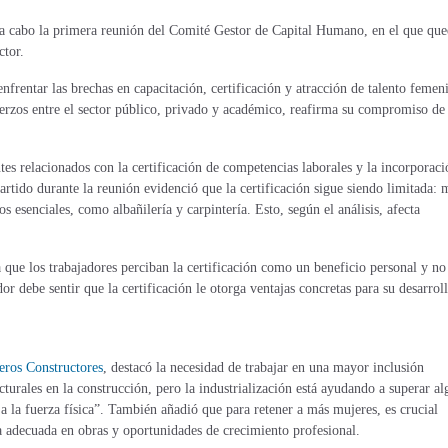
ó a cabo la primera reunión del Comité Gestor de Capital Humano, en el que qu
ctor.
 enfrentar las brechas en capacitación, certificación y atracción de talento femen
fuerzos entre el sector público, privado y académico, reafirma su compromiso de
ntes relacionados con la certificación de competencias laborales y la incorporac
artido durante la reunión evidenció que la certificación sigue siendo limitada:
s esenciales, como albañilería y carpintería. Esto, según el análisis, afecta
 que los trabajadores perciban la certificación como un beneficio personal y no
or debe sentir que la certificación le otorga ventajas concretas para su desarrol
eros Constructores
,
destacó la necesidad de trabajar en una mayor inclusión
turales en la construcción, pero la industrialización está ayudando a superar al
a la fuerza física”. También añadió que para retener a más mujeres, es crucial
ra adecuada en obras y oportunidades de crecimiento profesional.