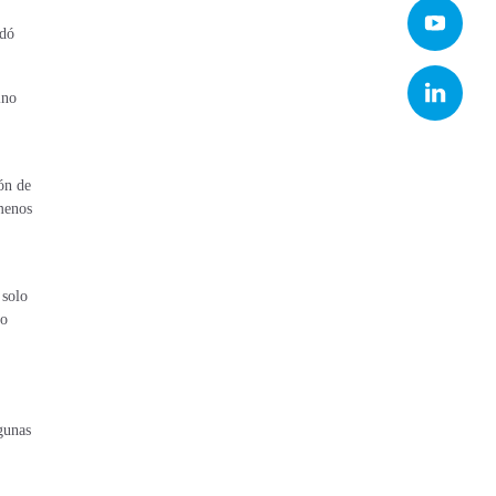
edó
ino
ión de
 menos
 solo
lo
gunas