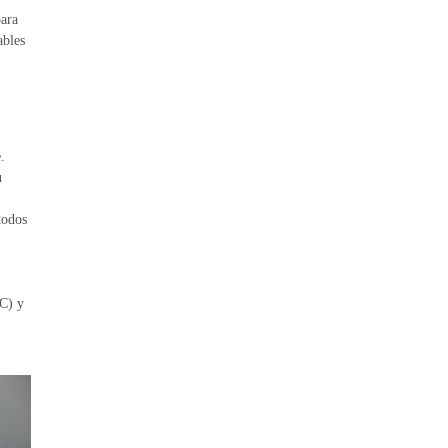
para
ables
.
u
todos
C) y