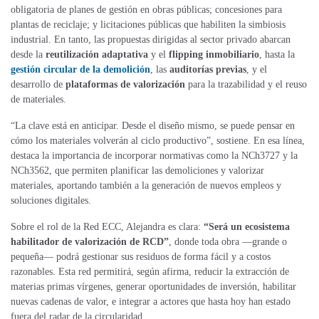
obligatoria de planes de gestión en obras públicas; concesiones para
plantas de reciclaje; y licitaciones públicas que habiliten
la
simbiosis
industrial. En tanto, las propuestas dirigidas al sector privado abarcan
desde la
reutilización adaptativa
y el
flipping inmobiliario
, hasta la
gestión circular de la demolición
, las
auditorías previas
, y el
desarrollo de
plataformas de valorización
para la trazabilidad y el reuso
de materiales.
“La clave está en anticipar. Desde el diseño mismo, se puede pensar en
cómo los materiales volverán al ciclo productivo”, sostiene. En esa línea,
destaca la importancia de incorporar normativas como la NCh3727 y la
NCh3562, que permiten planificar las demoliciones y valorizar
materiales, aportando también a la generación de nuevos empleos y
soluciones digitales.
Sobre el rol de la Red ECC, Alejandra es clara:
“Será un ecosistema
habilitador de valorización de RCD”
, donde toda obra —grande o
pequeña— podrá gestionar sus residuos de forma fácil y a costos
razonables. Esta red permitirá, según afirma, reducir la extracción de
materias primas vírgenes, generar oportunidades de inversión, habilitar
nuevas cadenas de valor, e integrar a actores que hasta hoy han estado
fuera del radar de la circularidad.