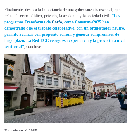
Finalmente, destaca la importancia de una gobernanza transversal, que
reúna al sector público, privado, la academia y la sociedad civil.
“Los
programas Transforma de
Corfo
, como Construye2025 han
demostrado que el trabajo colaborativo, con un orquestador neutro,
permite avanzar con propósito común y generar compromisos de
largo plazo. La Red ECC recoge esa experiencia y la proyecta a nivel
territorial”
, concluye.
Una visión al 2035