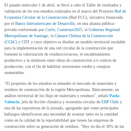
El pasado miércoles 1 de abril, se llevó a cabo el Taller de resultados y
validación de los tres estudios
realizados en el marco del Proyecto
Red de
Economía Circular de la Construcción
(Red ECC), iniciativa
financiada
por el
Banco Interamericano de Desarrollo
,
en una alianza pública-
privada conformada por
Corfo
,
Construye2025
, el
Gobierno Regional
Metropolitano de Santiago
, la
Cámara Chilena de la Construcción
(CChC)
y
C
DT y cuyo objetivo es diseñar un modelo territorial escalable
para la implementación de una red circular de la construcción que
fomente la valorización de residuos/recursos, el encadenamiento
productivo y la simbiosis entre obras de construcción y/o centros de
producción, con el fin de habilitar inversiones verdes y compras
sustentables.
“El propósito de los estudios es entender el mercado de materiales y
residuos de construcción de la región Metropolitana. Básicamente, un
análisis territorial de los flujo de materiales y residuos”, señaló
Paola
Valencia
, jefa de Acción climática y economía circular de
EBP Chile
y
una de las expositoras de la jornada, agregando que como principales
hallazgos identificaron una necesidad de avanzar tanto en la cantidad
como en la calidad de la reportabilidad que tienen las empresas de
construcción sobre su generación de residuos. “Hoy en día el 30% de las