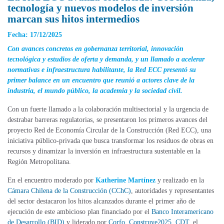
tecnología y nuevos modelos de inversión
marcan sus hitos intermedios
Fecha: 17/12/2025
Con avances concretos en gobernanza territorial, innovación
tecnológica y estudios de oferta y demanda, y un llamado a acelerar
normativas e infraestructura habilitante, la Red ECC presentó su
primer balance en un encuentro que reunió a actores clave de la
industria, el mundo público, la academia y la sociedad civil.
Con un fuerte llamado a la colaboración multisectorial y la urgencia de
destrabar barreras regulatorias, se presentaron los primeros avances del
proyecto Red de Economía Circular de la Construcción (Red ECC), una
iniciativa público-privada que busca transformar los residuos de obras en
recursos y dinamizar la inversión en infraestructura sustentable en la
Región Metropolitana.
En el encuentro moderado por
Katherine Martínez
y realizado en la
Cámara Chilena de la Construcción (CChC)
, autoridades y representantes
del sector destacaron los hitos alcanzados durante el primer año de
ejecución de este ambicioso plan financiado por el
Banco Interamericano
de Desarrollo (BID)
y liderado por
Corfo
,
Construye2025
,
CDT
, el