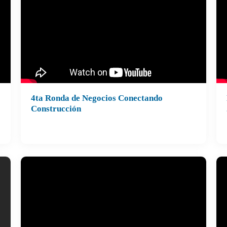
Or
La
de
4ta Ronda de Negocios Conectando
An
Construcción
EL
¿Quieres conectar con los compradores o
07
vendedores ideales para tu negocio? Entonces,
Ho
e
Conectando Construcción es para ti
de
Este 16 de noviembre, invitamos a proveedores
de servicios de
#digitalización
,
#industrialización
,
#startups
o
#sustentabilidad
para potenciar la
#innovación
e integración de
d
la industria. ¡Tu empresa podría ser el match
perfecto!