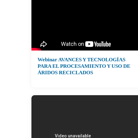
Webinar AVANCES Y TECNOLOGÍAS
PARA EL PROCESAMIENTO Y USO DE
ÁRIDOS RECICLADOS
WEBINAR AVANCES Y TECNOLOGÍAS PARA 
PROCESAMIENTO Y USO DE ÁRIDOS
RECICLADOS, organizado por Universidad d
La Frontera, Pontificia Universidad Católica 
Chile, Construye2025 y Río Claro
Expositoras:
Dra. Viviana Letelier Gonzalez, Universida
de La Frontera (UFRO)