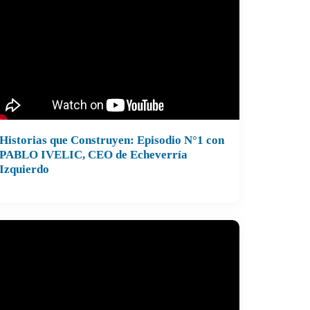
Historias que Construyen: Episodio N°1 con
storias que Construyen: Episodio N°1 con
PABLO IVELIC, CEO de Echeverría
Izquierdo
BLO IVELIC: CEO de Echeverria Izquierdo
 de octubre de 2025
dcast impulsado por Construye2025 y
trocinado por CDT