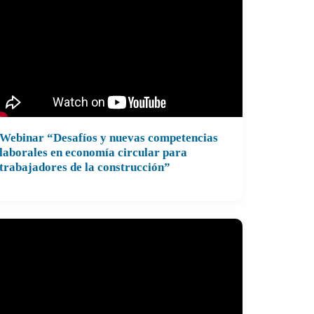
Webinar “Desafíos y nuevas competencias
binar “Desafíos y nuevas competencias
laborales en economía circular para
trabajadores de la construcción”
borales en economía circular para
abajadores de la construcción”, realizado el 2
 mayo de 2024.
positores:
Alejandra Tapia Soto, coordinadora de
stentabilidad de Construye2025
Alejandro Jaque, jefe de Proyectos ETC