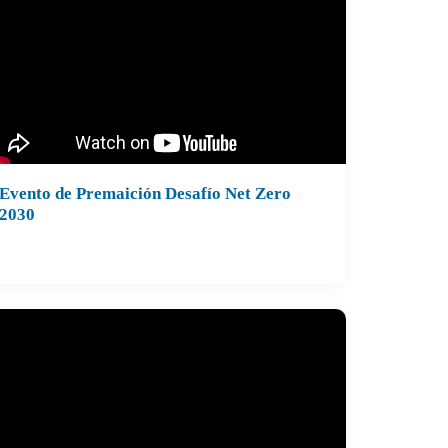
Matías Donoso Stegen, presidente
ganismo Sectorial de Competencias
borales (OSCL)
Lucas Bracho Venegas, CEO de ReduCiclo
Moderador: Marcos Brito Alcayaga, gerente
 Construye2025
Evento de Premaición Desafío Net Zero
uncio de los ganadores del concurso.
2030
 de noviembre de 2023
tel Frontera, Temuco