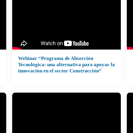
Webinar “Programa de Absorción
Realizado el 10 de julio de 2024
We
Tecnológica: una alternativa para apoyar la
innovación en el sector Construcción”
la
tr
de
Ex
Su