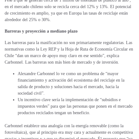
Pese a que se generan cerca de 1 millón de toneladas de plástico al año ,
en el mercado chileno solo se recicla cerca del 12% y 13%. El potencial
de crecimiento es amplio, ya que en Europa las tasas de reciclaje están
alrededor del 25% o 30%.
Barreras y proyección a mediano plazo
Las barreras para la masificación no son primariamente regulatorias. Las
normativas como la Ley REP y la Hoja de Ruta de Economía Circular en
Chile “dan un marco de apoyo muy claro en ese sentido”, explica
Carbonnel. Las barreras son más bien de mercado y de inversión.
Alexandre Carbonnel
lo ve como un problema de “mayor
financiamiento y activación del ecosistema del reciclaje en la
salida de producto y soluciones hacia el mercado, hacia la
sociedad civil”.
Un incentivo clave sería la implementación de “subsidios e
impuestos verdes” para que las personas que ponen en el mercado
productos reciclados tengan un beneficio.
Carbonnel establece una analogía con la energía renovable (como la
fotovoltaica), que al principio era muy cara y actualmente es competitiva
gracias a incentivos y a que se dinamizó el mercado. Él proyecta que “va