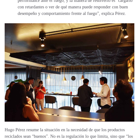
performance ante el fuego, y la manera de resolverlo es “cargarlo
con retardantes o ver de qué manera puede responder con buen
desempeño y comportamiento frente al fuego”, explica Pérez.
Hugo Pérez resume la situación en la necesidad de que los productos
reciclados sean “buenos”. No es la regulación lo que limita, sino que “los