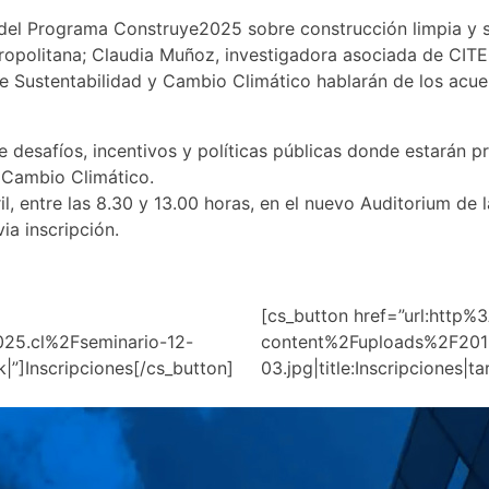
del Programa Construye2025 sobre construcción limpia y s
ropolitana; Claudia Muñoz, investigadora asociada de CITE
 de Sustentabilidad y Cambio Climático hablarán de los ac
e desafíos, incentivos y políticas públicas donde estarán 
 Cambio Climático.
bril, entre las 8.30 y 13.00 horas, en el nuevo Auditorium 
ia inscripción.
[cs_button href=”url:htt
25.cl%2Fseminario-12-
content%2Fuploads%2F20
k|”]Inscripciones[/cs_button]
03.jpg|title:Inscripciones|
TANCIA