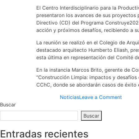
El Centro Interdisciplinario para la Produc
presentaron los avances de sus proyectos pa
Directivo (CD) del Programa Construye2025.
acción y próximos desafíos, recibiendo a s
La reunión se realizó en el Colegio de Arqu
destacado arquitecto Humberto Eliash, pres
esta última en representación del Comité d
En la instancia Marcos Brito, gerente de 
“Construcción Limpia: impactos y desafíos d
CChC, donde se abordarán casos de éxito en
on
Posted in
Noticias
Leave a Comment
CONST
Buscar
REALIZ
Buscar
SU
PRIME
Entradas recientes
CONSE