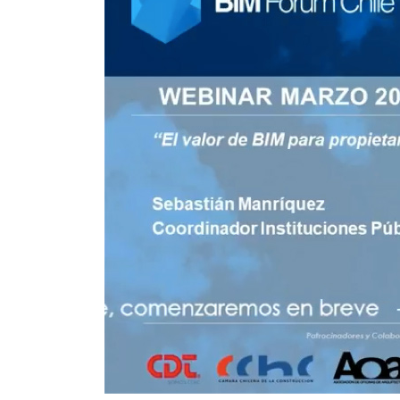
LA
GESTI
DE
RESID
PARA
UNA
CONST
SUSTE