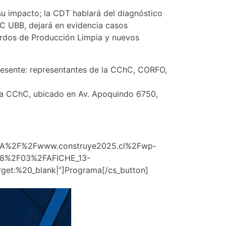
u impacto; la CDT hablará del diagnóstico
C UBB, dejará en evidencia casos
uerdos de Producción Limpia y nuevos
presente: representantes de la CChC, CORFO,
de la CChC, ubicado en Av. Apoquindo 6750,
p%3A%2F%2Fwww.construye2025.cl%2Fwp-
18%2F03%2FAFICHE_13-
target:%20_blank|”]Programa[/cs_button]