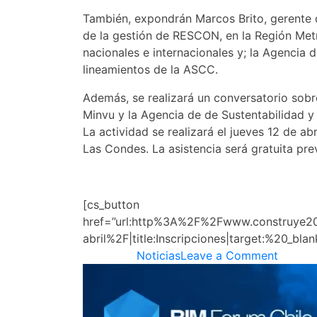
También, expondrán Marcos Brito, gerente 
de la gestión de RESCON, en la Región Met
nacionales e internacionales y; la Agencia
lineamientos de la ASCC.
Además, se realizará un conversatorio sobr
Minvu y la Agencia de de Sustentabilidad y
La actividad se realizará el jueves 12 de a
Las Condes. La asistencia será gratuita prev
[cs_button
href=”url:http%3A%2F%2Fwww.construye20
abril%2F|title:Inscripciones|target:%20_blan
on
Posted in
Noticias
Leave a Comment
LA
IMPOR
DE