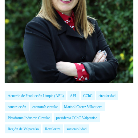
Acuerdo de Producción Limpia (APL)
APL
CChC
circularidad
construcción
economía circular
Marisol Cortez Villanueva
Plataforma Industria Circular
presidenta CChC Valparaíso
Región de Valparaíso
Revaloriza
sostenibilidad