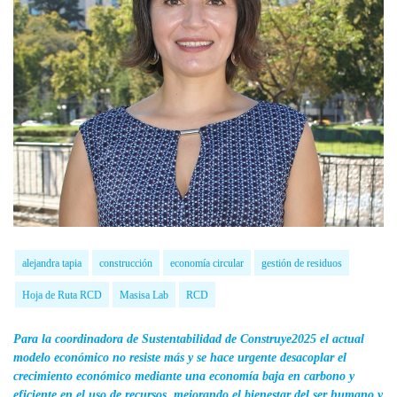
alejandra tapia
construcción
economía circular
gestión de residuos
Hoja de Ruta RCD
Masisa Lab
RCD
Para la
coordinadora de Sustentabilidad de Construye2025 el actual
modelo económico no resiste más y se hace urgente
desacoplar el
crecimiento económico mediante una economía baja en carbono y
eficiente en el uso de recursos, mejorando el bienestar del ser humano y