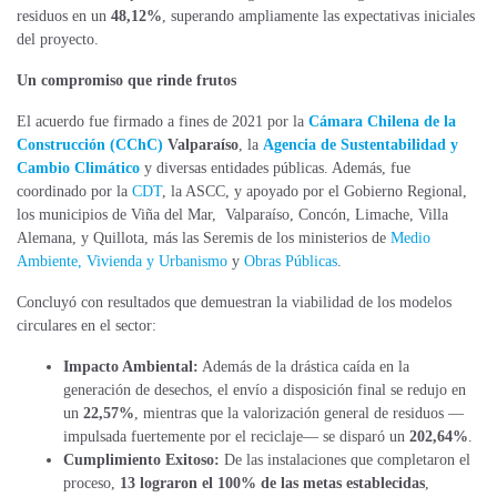
residuos en un
48,12%
, superando ampliamente las expectativas iniciales
del proyecto.
Un compromiso que rinde frutos
El acuerdo fue firmado a fines de 2021 por la
Cámara Chilena de la
Construcción (CChC)
Valparaíso
, la
Agencia de Sustentabilidad y
Cambio Climático
y diversas entidades públicas. Además, fue
coordinado por la
CDT
, la ASCC, y apoyado por el Gobierno Regional,
los municipios de Viña del Mar, Valparaíso, Concón, Limache, Villa
Alemana, y Quillota, más la
s
Seremis de los ministerios
de
Medio
Ambiente,
Vivienda y Urbanismo
y
Obras Públicas
.
Concluyó con resultados que demuestran la viabilidad de los modelos
circulares en el sector:
Impacto Ambiental:
Además de la drástica caída en la
generación de desechos, el envío a disposición final se redujo en
un
22,57%
, mientras que la valorización general de residuos —
impulsada fuertemente por el reciclaje— se disparó un
202,64%
.
Cumplimiento Exitoso:
De las instalaciones que completaron el
proceso,
13 lograron el 100% de las metas establecidas
,