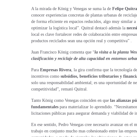
A la mirada de König y Venegas se suma la de
Felipe Quitra
conocer experiencias concretas de plantas urbanas de reciclaj
de forma eficiente en espacios reducidos, algo muy similar a 
optimizar la logística local”. Quitral destacó además la
neces
local es clave fortalecer redes de colaboración entre empresa
productos reciclados sean una opción real y competitiva” .
Juan Francisco König comenta que “
la visita a la planta W
clasificación y reciclaje de alta capacidad en entornos
urba
Para
Empresas Rivera
, la gira confirma que la tecnología 
incentivos como
subsidios, beneficios tributarios y financ
solo una responsabilidad ambiental; es una oportunidad de neg
competitividad”
,
remató Quitral.
Tanto König como Venegas coinciden en que
las alianzas p
fundamentales
para materializar lo aprendido. “Necesitamos p
licitaciones públicas para asegurar demanda y viabilidad de i
En ese sentido, Pedro Venegas cree necesario avanzar en el 
trabajo en
conjunto mucho mas cohesionado entre las empres