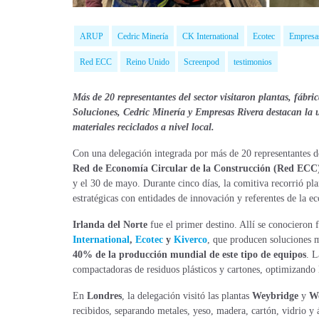
ARUP
Cedric Minería
CK International
Ecotec
Empresa
Red ECC
Reino Unido
Screenpod
testimonios
Más de 20 representantes del sector visitaron plantas, fábr
Soluciones, Cedric Minería y Empresas Rivera destacan la 
materiales reciclados a nivel local.
Con una delegación integrada por más de 20 representantes d
Red de Economía Circular de la Construcción (Red ECC
y el 30 de mayo. Durante cinco días, la comitiva recorrió pla
estratégicas con entidades de innovación y referentes de la e
Irlanda del Norte
fue el primer destino. Allí se conocieron 
International
,
Ecotec
y
Kiverco
, que producen soluciones m
40% de la producción mundial de este tipo de equipos
. L
compactadoras de residuos plásticos y cartones, optimizando la
En
Londres
, la delegación visitó las plantas
Weybridge
y
We
recibidos, separando metales, yeso, madera, cartón, vidrio 