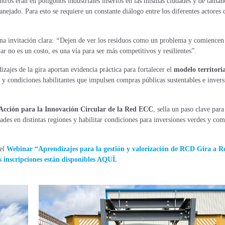
ntros eran en polígonos industriales insertos en
las mismas ciudades y de tamañ
anejado. Para esto se requiere un constante diálogo entre los
diferentes actores 
na invitación clara:
“
Dejen de ver los residuos como un problema y comiencen
 no es un costo, es una vía para ser más competitivos y resilientes”.
zajes de la gira aportan evidencia práctica para fortalecer el
modelo territoria
os y condiciones habilitantes que impulsen compras públicas sustentables e inver
Acción para la Innovación Circular de la Red ECC
, sella un paso clave para
ades en distintas regiones y habilitar condiciones para inversiones verdes y co
 el
Webinar “Aprendizajes para la gestión y valorización de RCD Gira a R
s inscripciones están disponibles
AQUÍ
.