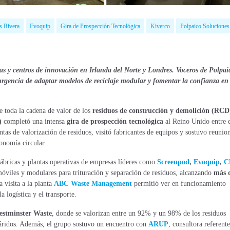
s Rivera
Evoquip
Gira de Prospección Tecnológica
Kiverco
Polpaico Soluciones
icas y centros de innovación en Irlanda del Norte y Londres. Voceros de Polpai
urgencia de adaptar modelos de reciclaje modular y fomentar la confianza en
e toda la cadena de valor de los
residuos de construcción y demolición (RCD
)
completó una intensa
gira de prospección tecnológica
al Reino Unido entre 
ntas de valorización de residuos, visitó fabricantes de equipos y sostuvo reunio
conomía circular.
fábricas y plantas operativas de empresas líderes como
Screenpod
,
Evoquip
,
C
óviles y modulares para trituración y separación de residuos, alcanzando
más 
a visita a la planta
ABC Waste Management
permitió ver en funcionamiento
 logística y el transporte.
stminster Waste
, donde se valorizan entre un 92% y un 98% de los residuos
y áridos. Además, el grupo sostuvo un encuentro con
ARUP
, consultora referent