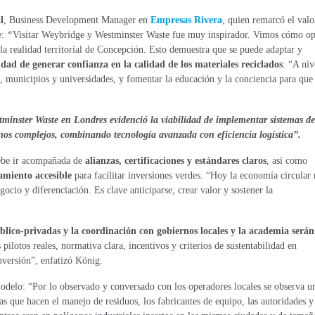
l
,
Business Development Manager en
Empresas Rivera
, quien remarcó el valo
e:
“
Visitar Weybridge y Westminster Waste fue muy inspirador. Vimos cómo o
la realidad territorial de Concepción. Esto demuestra que se puede adaptar y
idad de generar confianza en la calidad de los materiales reciclados
: “A niv
s, municipios y universidades, y fomentar la educación y la conciencia para que
estminster Waste en Londres evidenció la viabilidad
de implementar sistemas de
nos complejos, combinando tecnología avanzada con eficiencia logística”.
debe ir acompañada de
alianzas, certificaciones y estándares claros
, así como
iamiento accesible
para facilitar inversiones verdes. “Hoy la economía circular 
ocio y diferenciación. Es clave anticiparse, crear valor y sostener la
úblico-privadas y la coordinación con gobiernos locales y la academia serán
ilotos reales, normativa clara, incentivos y criterios de sustentabilidad en
nversión”, enfatizó König.
modelo:
“Por lo observado y conversado con los operadores locales se observa u
as que hacen el manejo de
residuos, los fabricantes de equipo, las autoridades y