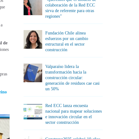
os
colaboración de la Red ECC
que
sirva de referente para otras
regiones”
 a
Fundación Chile alinea
esfuerzos por un cambio
l de
estructural en el sector
siones
construcción
Valparaíso lidera la
transformación hacia la
mpras
construcción circular:
generación de residuos cae casi
un 50%
eino
Red ECC lanza encuesta
nacional para mapear soluciones
e innovación circular en el
sector construcción