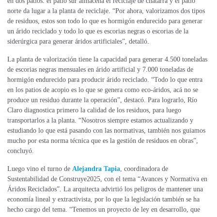
en dos patios: el patio sur almacena el reciclaje de chatarra y el patio
norte da lugar a la planta de reciclaje. “Por ahora, valorizamos dos tipos
de residuos, estos son todo lo que es hormigón endurecido para generar
un árido reciclado y todo lo que es escorias negras o escorias de la
siderúrgica para generar áridos artificiales”, detalló.
La planta de valorización tiene la capacidad para generar 4.500 toneladas
de escorias negras mensuales en árido artificial y 7.000 toneladas de
hormigón endurecido para producir árido reciclado. “Todo lo que entra
en los patios de acopio es lo que se genera como eco-áridos, acá no se
produce un residuo durante la operación”, destacó. Para lograrlo, Río
Claro diagnostica primero la calidad de los residuos, para luego
transportarlos a la planta. “Nosotros siempre estamos actualizando y
estudiando lo que está pasando con las normativas, también nos guiamos
mucho por esta norma técnica que es la gestión de residuos en obras”,
concluyó.
Luego vino el turno de
Alejandra Tapia
, coordinadora de
Sustentabilidad de Construye2025, con el tema “Avances y Normativa en
Áridos Reciclados”. La arquitecta advirtió los peligros de mantener una
economía lineal y extractivista, por lo que la legislación también se ha
hecho cargo del tema. “Tenemos un proyecto de ley en desarrollo, que