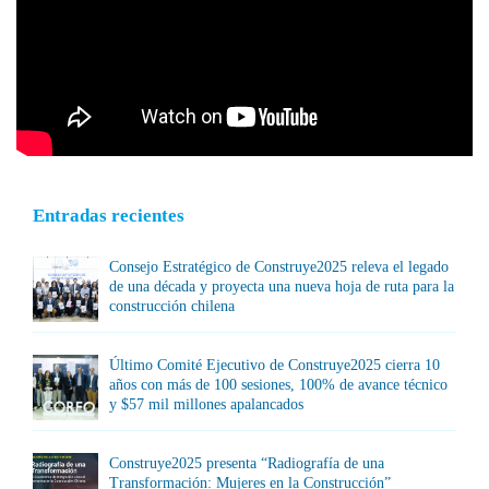
Entradas recientes
Consejo Estratégico de Construye2025 releva el legado
de una década y proyecta una nueva hoja de ruta para la
construcción chilena
Último Comité Ejecutivo de Construye2025 cierra 10
años con más de 100 sesiones, 100% de avance técnico
y $57 mil millones apalancados
Construye2025 presenta “Radiografía de una
Transformación: Mujeres en la Construcción”