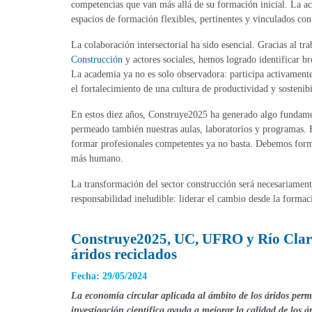
competencias que van más allá de su formación inicial. La a
espacios de formación flexibles, pertinentes y vinculados con
La colaboración intersectorial ha sido esencial. Gracias al t
Construcción
y actores sociales, hemos logrado identificar bre
La academia ya no es solo observadora: participa activamente 
el fortalecimiento de una cultura de productividad y sostenibi
En estos diez años, Construye2025 ha generado algo fundame
permeado también nuestras aulas, laboratorios y programas. 
formar profesionales competentes ya no basta. Debemos forma
más humano.
La transformación del sector construcción será necesariamente
responsabilidad ineludible: liderar el cambio desde la formaci
Construye2025, UC, UFRO y Río Claro d
áridos reciclados
Fecha: 29/05/2024
La economía circular aplicada al ámbito de los áridos perm
investigación científica ayuda a mejorar la calidad de los ár