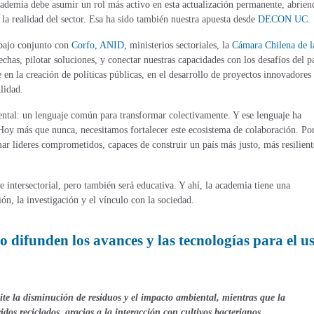
cademia debe asumir un rol más activo en esta actualización permanente, abrien
 la realidad del sector. Esa ha sido también nuestra apuesta desde
DECON UC
.
rabajo conjunto con
Corfo
,
ANID
, ministerios sectoriales, la
Cámara Chilena de l
chas, pilotar soluciones, y conectar nuestras capacidades con los desafíos del pa
en la creación de políticas públicas, en el desarrollo de proyectos innovadores
lidad.
ntal: un lenguaje común para transformar colectivamente. Y ese lenguaje ha
Hoy más que nunca, necesitamos fortalecer este ecosistema de colaboración. Po
r líderes comprometidos, capaces de construir un país más justo, más resilient
 intersectorial, pero también será educativa. Y ahí, la academia tiene una
ón, la investigación y el vínculo con la sociedad.
ifunden los avances y las tecnologías para el u
ite la disminución de residuos y el impacto ambiental, mientras que la
idos reciclados, gracias a la interacción con cultivos bacterianos.