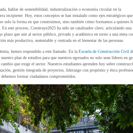
da, hablar de sostenibilidad, industrialización o economía circular en la
era incipiente. Hoy, estos conceptos se han instalado como ejes estratégicos que
no solo la forma en que construimos, sino también cómo formamos a quienes l
a. En este proceso, Construye2025 ha sido un catalizador clave, articulando una
rgo plazo que une al sector público, privado y académico en torno a una meta c
ión más productiva, sustentable y centrada en el bienestar de las personas.
demia, hemos respondido a este llamado. En la
Escuela de Construcción Civil
de
nuestro plan de estudios para que nuestros egresados no solo sean líderes en ge
e cambio que exige el sector. Nuestros estudiantes aprenden hoy sobre construcc
ación, gestión integrada de proyectos, liderazgo con propósito y ética profesio
te: debemos formar ciudadanos comprometidos.