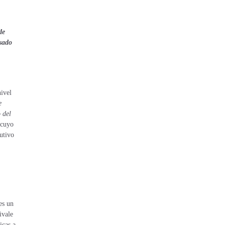
de
sado
nivel
e
 del
 cuyo
cutivo
es un
ivale
icas a