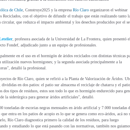
ólica de Chile
, Construye2025 y la empresa
Río Claro
organizaron el webinar
Reciclados, con el objetivo de difundir el trabajo que están realizando tanto l
circular, que reduzca el impacto ambiental y los desechos producidos por el se
Letelier
, profesora asociada de la Universidad de La Frontera, quien presentó e
ecto Fondef, adjudicado junto a un equipo de profesionales.
ipalmente en el uso en el hormigón de áridos reciclados con distintas técnicas
p
su utilización nuevos hormigones
; y la segunda asociada principalmente a la
eras”, detalló la profesional.
oyectos de Río Claro, quien se refirió a la Planta de Valorización de Áridos. Ub
, divididas en dos patios: el patio sur almacena el reciclaje de chatarra y el pati
mos dos tipos de residuos, estos son todo lo que es hormigón endurecido para gen
de la siderúrgica para generar áridos artificiales”, detalló.
00 toneladas de escorias negras mensuales en árido artificial y 7.000 toneladas 
que entra en los patios de acopio es lo que se genera como eco-áridos, acá no 
rlo, Río Claro diagnostica primero la calidad de los residuos, para luego
izando y estudiando lo que está pasando con las normativas, también nos guiamo