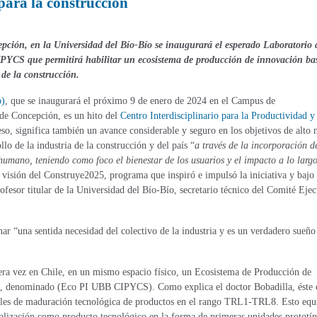
ara la construcción
pción, en la Universidad del Bío-Bío se inaugurará el esperado Laboratorio 
IPYCS que permitirá habilitar un ecosistema de producción de innovación ba
 de la construcción.
b)
, que se inaugurará el próximo 9 de enero de 2024 en el Campus de
de Concepción, es un hito del
Centro Interdisciplinario para la Productividad y
so, significa también un avance considerable y seguro en los objetivos de alto 
o de la industria de la construcción y del país “
a través de la incorporación d
humano, teniendo como foco el bienestar de los usuarios y el impacto a lo largo
a visión del Construye2025, programa que inspiró e impulsó la iniciativa y bajo
rofesor titular de la Universidad del Bío-Bío, secretario técnico del Comité Eje
ar “una sentida necesidad del colectivo de la industria y es un verdadero sueño
mera vez en Chile, en un mismo espacio físico, un Ecosistema de Producción de
ón, denominado (Eco PI UBB CIPYCS). Como explica el doctor Bobadilla, éste 
veles de maduración tecnológica de productos en el rango TRL1-TRL8. Esto equ
rialización como producto tecnológico en la forma de primeras unidades prototíp