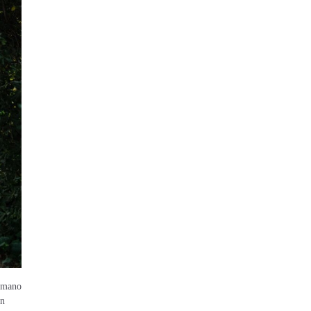
humano
on