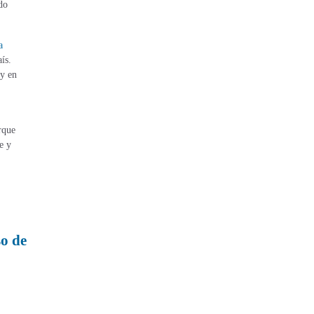
do
a
ís.
 y en
rque
e y
so de