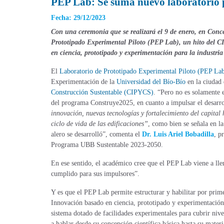
PEP Lab: Se suma nuevo laboratorio p
Fecha: 29/12/2023
Con una ceremonia que se realizará el 9 de enero, en Conce
Prototipado Experimental Piloto (PEP Lab), un hito del C
en ciencia, prototipado y experimentación para la industria
El
Laboratorio de Prototipado Experimental Piloto (PEP La
Experimentación de la
Universidad del Bío-Bío
en la ciudad 
Construcción Sustentable (CIPYCS)
. “Pero no es solamente e
del programa Construye2025, en cuanto a impulsar el desarroll
innovación, nuevas tecnologías y fortalecimiento del capital 
ciclo de vida de las edificaciones”
, como bien se señala en l
alero se desarrolló”, comenta el
Dr. Luis Ariel Bobadilla
, p
Programa UBB Sustentable 2023-2050.
En ese sentido, el académico cree que el PEP Lab viene a llen
cumplido para sus impulsores”.
Y es que el PEP Lab permite estructurar y habilitar por pri
Innovación basado en ciencia, prototipado y experimentaci
sistema dotado de facilidades experimentales para cubrir ni
a hablar desde su concepción científica básica hasta su mate