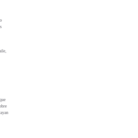
ho
s
ile,
 que
obre
vayan