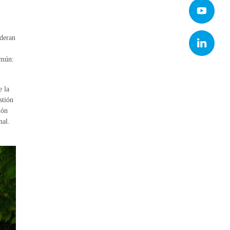
ideran
omún:
 la
stión
ión
nal.