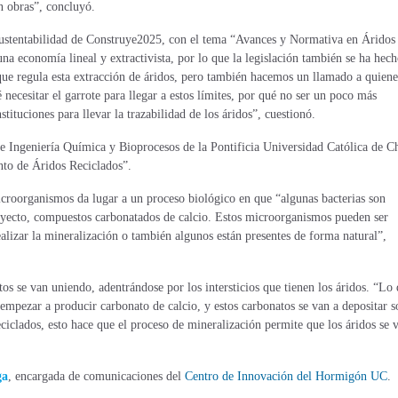
n obras”, concluyó.
ustentabilidad de Construye2025, con el tema “Avances y Normativa en Áridos
una economía lineal y extractivista, por lo que la legislación también se ha hec
que regula esta extracción de áridos, pero también hacemos un llamado a quiene
é necesitar el garrote para llegar a estos límites, por qué no ser un poco más
stituciones para llevar la trazabilidad de los áridos”, cuestionó.
 Ingeniería Química y Bioprocesos de la Pontificia Universidad Católica de Ch
nto de Áridos Reciclados”.
microorganismos da lugar a un proceso biológico en que “algunas bacterias son
oyecto, compuestos carbonatados de calcio. Estos microorganismos pueden ser
alizar la mineralización o también algunos están presentes de forma natural”,
tos se van uniendo, adentrándose por los intersticios que tienen los áridos. “Lo
 empezar a producir carbonato de calcio, y estos carbonatos se van a depositar s
reciclados, esto hace que el proceso de mineralización permite que los áridos se 
ga
, encargada de comunicaciones del
Centro de Innovación del Hormigón UC
.