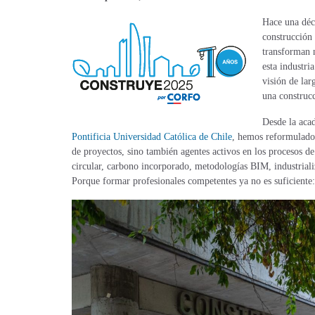
Hace una déca
construcción 
transforman 
esta industri
visión de la
una construcc
Desde la aca
Pontificia Universidad Católica de Chile
, hemos reformulado 
de proyectos, sino también agentes activos en los procesos d
circular, carbono incorporado, metodologías BIM, industrializ
Porque formar profesionales competentes ya no es suficien