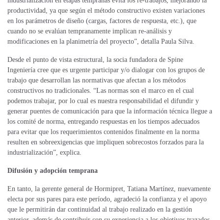
industrialización en etapas tempranas evita los re-trabajos, mejorando la
productividad, ya que según el método constructivo existen variaciones
en los parámetros de diseño (cargas, factores de respuesta, etc.), que
cuando no se evalúan tempranamente implican re-análisis y
modificaciones en la planimetría del proyecto”, detalla Paula Silva.
Desde el punto de vista estructural, la socia fundadora de Spine
Ingeniería cree que es urgente participar y/o dialogar con los grupos de
trabajo que desarrollan las normativas que afectan a los métodos
constructivos no tradicionales. “Las normas son el marco en el cual
podemos trabajar, por lo cual es nuestra responsabilidad el difundir y
generar puentes de comunicación para que la información técnica llegue a
los comité de norma, entregando respuestas en los tiempos adecuados
para evitar que los requerimientos contenidos finalmente en la norma
resulten en sobreexigencias que impliquen sobrecostos forzados para la
industrialización”, explica.
Difusión y adopción temprana
En tanto, la gerente general de Hormipret, Tatiana Martínez, nuevamente
electa por sus pares para este período, agradeció la confianza y el apoyo
que le permitirán dar continuidad al trabajo realizado en la gestión
anterior, además de contribuir con su experiencia a los objetivos trazados