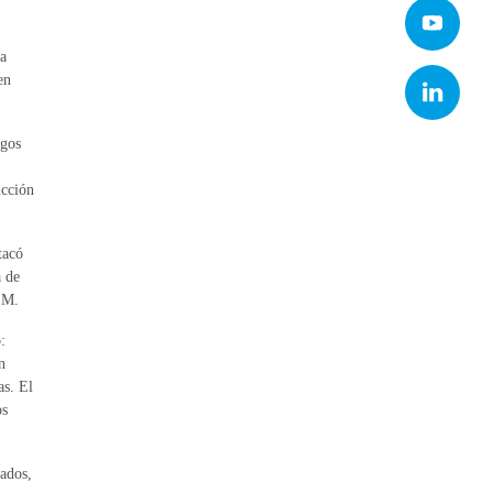
la
en
agos
ucción
tacó
a de
BIM.
:
n
as. El
os
nados,