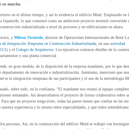
so en marcha.
ritorio en el último tiempo, y así lo evidencia el edificio Mind. Emplazado en 
a Izquierdo, lo que comenzó como un ambicioso proyecto terminó convertido 
onstrucción industrializada a nivel de procesos y en edificaciones en altura.
tectos; y
Milton Vicentelo
, director de Operaciones Internacionales de René L
a de Integración Temprana en Construcción Industrializada
,
en una
actividad
(CCI)
y el
Colegio de Arquitectos
. Los ejecutivos contaron detalles de la constr
epartamentos y una planta comercial.
pende, en gran medida, de la disposición de la empresa mandante, por lo que des
te departamento de innovación e industrialización. Asimismo, mencionó que un
ind es la integración temprana de sus participantes y el uso de la metodología 
 basado, sobre todo, en la confianza. “El mandante nos reunió al equipo completo
 reuniones semanales. Así desarrollamos el proyecto de forma colaborativa sobre u
ara que un proyecto tenga éxito, todas las partes tienen que confiar en las otr
 nuestra experiencia y lo mismo entre especialidades, y que todos entendiéram
r los procesos. Así, en la construcción del edificio Mind se trabajó con hormigo