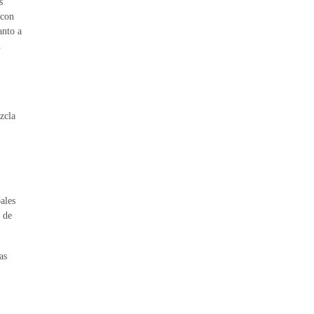
s
 con
anto a
n
zcla
ales
s de
as