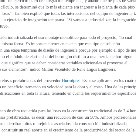
omo “un ejercicio claro de integración temprana”, y añadió que después de varia
 cálculo, se determinó que lo más eficiente era ingresar a la planta de cada piso
 losas”. También explicó que todas las interacciones del equipo de ingeniería, t
 un ejercicio de integración temprana. “Si vamos a industrializar, la integració
stuvo.
ión industrializada el uso montaje monolítico para todo el proyecto, “lo cual
 misma faena. Es importante tener en cuenta que este tipo de solución
 en una etapa temprana de diseño de ingeniería porque por ejemplo el tipo de me
mo el módulo de elasticidad del hormigón distinto a una mezcla de hormigón
que significa que se deben considerar variables adicionales al proyectar el
de sus elementos”, indicó Milton Vicentelo de Rene Lagos Engineers.
relosas prefabricadas del proveedor
Hormipret
. Estas se aplicaron en los cuatro
un beneficio tremendo en velocidad para la obra y el costo. Una de las princip
dificaciones en toda la altura, teniendo en cuenta los requerimientos específico
no de obra requerida para las losas en la construcción tradicional es de 2,4 hor
sas prefabricadas, es decir, una reducción de casi un 50%. Ambos profesionales
 a derribar mitos o prejuicios asociados a la construcción industrializada,
constituir un real aporte en el crecimiento de la productividad del sector de la