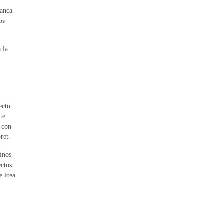
lanca
os
 la
ecto
te
 con
ret.
inos
ectos
e losa