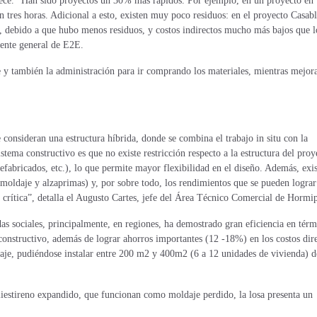
frece. “Han sido proyectos un 30% más rápidos. Por ejemplo, en un proyecto en
 tres horas. Adicional a esto, existen muy poco residuos: en el proyecto Casab
, debido a que hubo menos residuos, y costos indirectos mucho más bajos que l
erente general de E2E.
e y también la administración para ir comprando los materiales, mientras mejora
e consideran una estructura híbrida, donde se combina el trabajo in situ con la
istema constructivo es que no existe restricción respecto a la estructura del proy
fabricados, etc.), lo que permite mayor flexibilidad en el diseño. Además, exis
moldaje y alzaprimas) y, por sobre todo, los rendimientos que se pueden lograr
a crítica”, detalla el Augusto Cartes, jefe del Área Técnico Comercial de Hormip
s sociales, principalmente, en regiones, ha demostrado gran eficiencia en térm
onstructivo, además de lograr ahorros importantes (12 -18%) en los costos dir
taje, pudiéndose instalar entre 200 m2 y 400m2 (6 a 12 unidades de vivienda) d
liestireno expandido, que funcionan como moldaje perdido, la losa presenta un