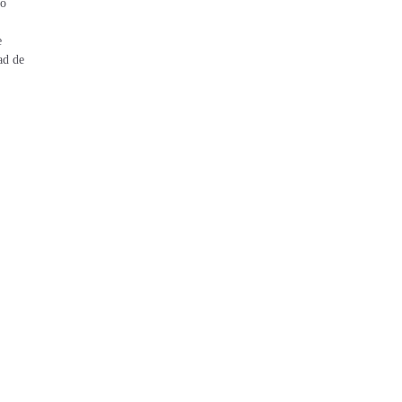
to
e
ad de