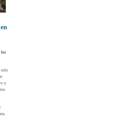
 en
 los
 solo
án
vo y
ios
e
eta