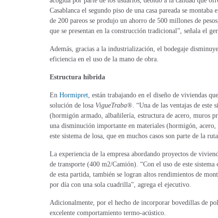
acogida por parte de los usuarios, debido a la calidad que o
Casablanca el segundo piso de una casa pareada se montaba en
de 200 pareos se produjo un ahorro de 500 millones de pesos
que se presentan en la construcción tradicional”, señala el g
Además, gracias a la industrialización, el bodegaje disminuy
eficiencia en el uso de la mano de obra.
Estructura híbrida
En
Hormipret
, están trabajando en el diseño de viviendas qu
solución de losa
VigueTraba®
. “Una de las ventajas de este s
(hormigón armado, albañilería, estructura de acero, muros pre
una disminución importante en materiales (hormigón, acero, 
este sistema de losa, que en muchos casos son parte de la rut
La experiencia de la empresa abordando proyectos de vivienda
de transporte (400 m2/Camión). “Con el uso de este sistema c
de esta partida, también se logran altos rendimientos de mon
por día con una sola cuadrilla”, agrega el ejecutivo.
Adicionalmente, por el hecho de incorporar bovedillas de po
excelente comportamiento termo-acústico.