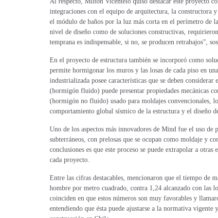
Al respecto, Milton Vicentelo quiso destacar este proyecto c
integraciones con el equipo de arquitectura, la constructora y
el módulo de baños por la luz más corta en el perímetro de la
nivel de diseño como de soluciones constructivas, requirieron
temprana es indispensable, si no, se producen retrabajos”, so
En el proyecto de estructura también se incorporó como soluc
permite hormigonar los muros y las losas de cada piso en una
industrializada posee características que se deben considerar
(hormigón fluido) puede presentar propiedades mecánicas co
(hormigón no fluido) usado para moldajes convencionales, lo 
comportamiento global sísmico de la estructura y el diseño 
Uno de los aspectos más innovadores de Mind fue el uso de p
subterráneos, con prelosas que se ocupan como moldaje y con 
conclusiones es que este proceso se puede extrapolar a otras e
cada proyecto.
Entre las cifras destacables, mencionaron que el tiempo de ma
hombre por metro cuadrado, contra 1,24 alcanzado con las lo
coinciden en que estos números son muy favorables y llamaron
entendiendo que ésta puede ajustarse a la normativa vigente y 