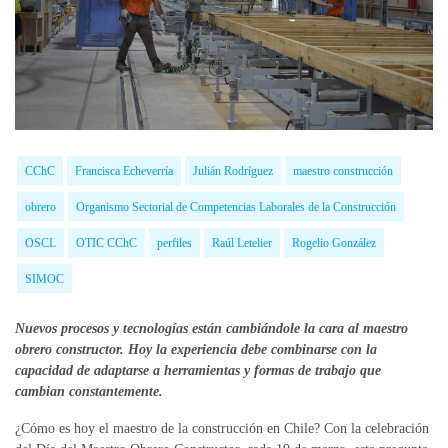
CChC
Francisca Echeverría
Julián Rodríguez
maestro construcción
obrero
Organismo Sectorial de Competencias Laborales de la Construcción
OSCL
OTIC CChC
perfiles
Raúl Letelier
Rogelio González
SIMOC
Nuevos procesos y tecnologías están cambiándole la cara al maestro
obrero constructor. Hoy la experiencia debe combinarse con la
capacidad de adaptarse a herramientas y formas de trabajo que
cambian constantemente.
¿Cómo es hoy el maestro de la construcción en Chile? Con la celebración