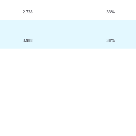
2.728
33%
3.988
38%