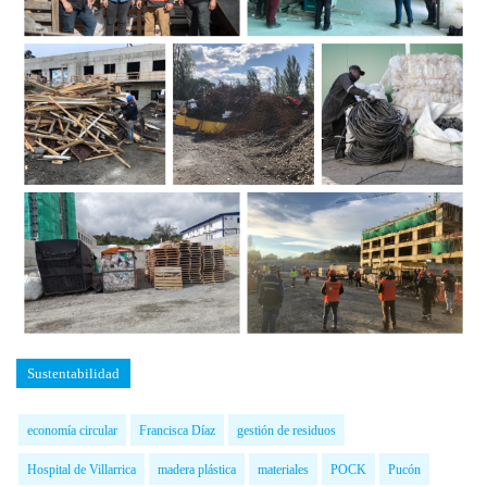
Sustentabilidad
economía circular
Francisca Díaz
gestión de residuos
Hospital de Villarrica
madera plástica
materiales
POCK
Pucón