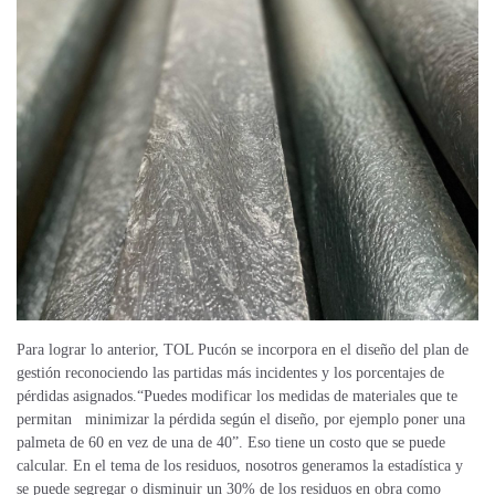
Para lograr lo anterior, TOL Pucón se incorpora en el diseño del plan de
gestión reconociendo las partidas más incidentes y los porcentajes de
pérdidas asignados.“Puedes modificar los medidas de materiales que te
permitan minimizar la pérdida según el diseño, por ejemplo poner una
palmeta de 60 en vez de una de 40”. Eso tiene un costo que se puede
calcular. En el tema de los residuos, nosotros generamos la estadística y
se puede segregar o disminuir un 30% de los residuos
en obra
como