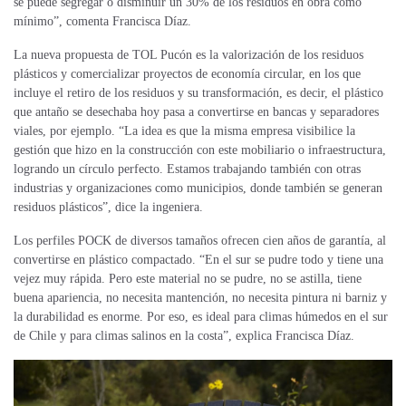
se puede segregar o disminuir un 30% de los residuos
en obra
como
mínimo”, comenta Francisca Díaz.
La
nueva propuesta
de TOL Pucón es la valorización de los residuos
plásticos y
comercializar proyectos de economía circular,
en los que
incluye el retiro de los residuos y su transformación,
es decir, el plástico
que antaño se desechaba hoy pasa a convertirse en bancas y separadores
viales, por ejemplo. “La idea es que la misma empresa visibilice la
gestión que hizo en la construcción con este mobiliario
o infraestructura,
logrando un círculo perfecto. Estamos trabajando también con otras
industrias y organizaciones como municipios, donde también se generan
residuos plásticos”, dice la ingeniera.
Los perfiles POCK de diversos tamaños ofrecen cien años de garantía, al
convertirse en plástico compactado. “En el sur se pudre todo y tiene una
vejez muy rápida. Pero este material no se pudre, no se astilla, tiene
buena apariencia, no necesita mantención, no necesita pintura ni barniz y
la durabilidad es enorme. Por eso, es ideal para climas húmedos en el sur
de Chile y para climas salinos en la costa”, explica Francisca Díaz.