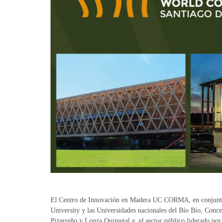
El Centro de Innovación en Madera UC CORMA, en conjunto 
University y las Universidades nacionales del Bío Bío, Conc
Pizarreño y Lonza Quimetal y, el sector público liderado po