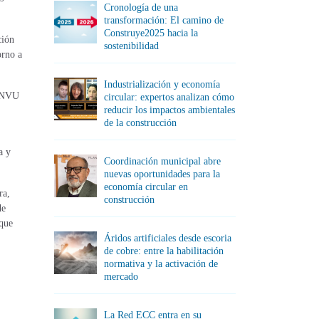
Cronología de una
transformación: El camino de
Construye2025 hacia la
ción
sostenibilidad
orno a
Industrialización y economía
MINVU
circular: expertos analizan cómo
reducir los impactos ambientales
de la construcción
a y
Coordinación municipal abre
nuevas oportunidades para la
economía circular en
ra,
construcción
de
 que
Áridos artificiales desde escoria
de cobre: entre la habilitación
normativa y la activación de
mercado
La Red ECC entra en su