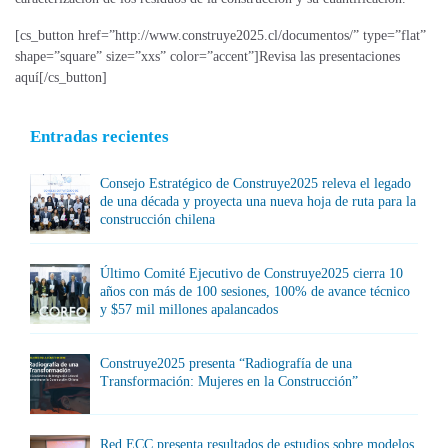
[cs_button href=”http://www.construye2025.cl/documentos/” type=”flat”
shape=”square” size=”xxs” color=”accent”]Revisa las presentaciones
aquí[/cs_button]
Entradas recientes
Consejo Estratégico de Construye2025 releva el legado
de una década y proyecta una nueva hoja de ruta para la
construcción chilena
Último Comité Ejecutivo de Construye2025 cierra 10
años con más de 100 sesiones, 100% de avance técnico
y $57 mil millones apalancados
Construye2025 presenta “Radiografía de una
Transformación: Mujeres en la Construcción”
Red ECC presenta resultados de estudios sobre modelos