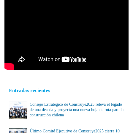
Entradas recientes
Consejo Estratégico de Construye2025 releva el legado
de una década y proyecta una nueva hoja de ruta para la
construcción chilena
Último Comité Ejecutivo de Construye2025 cierra 10