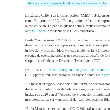
Mesa interregional de gestión de residuos hacia la economía circular
La Cámara Chilena de la Construcción (CChC)
trabaja en
su
como Compromiso PRO. “Como gremio nos hemos comprometido
la construcción. Es por eso que nos hemos impuesto como obje
Marisol Cortez
, presidenta de la CChC Valparaíso.
Desde “Compromiso PRO”, la CChC está comprometiendo a em
desempeño, sus prácticas y procesos, considerando siete pilar
innovación y productividad; y medioambiente. Este último pila
enfoque de economía circular que responda al desafío de for
Corporación Chilena de Desarrollo Tecnológico (CDT).
De allí nació la
“Mesa interregional de gestión de residuos ha
(APL) para la industria nacional, trabajando junto a la
Agenc
“La mesa interregional nace como una forma de colaboración e
desde las particularidades de cada territorio, poder avanzar e
iniciada en 2020 con el “Acuerdo de Producción Limpia hacia 
macrozona norte, sur y sur austral del país, con acciones li
“En la Mesa interregional como CChC Valparaíso estamos apor