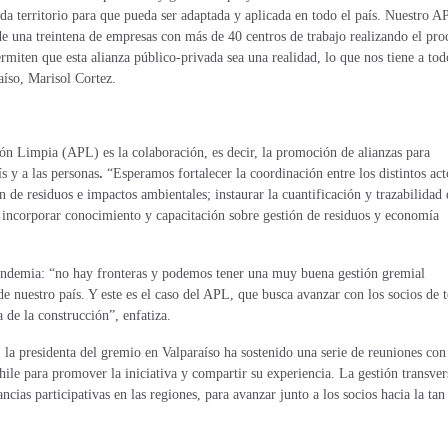
ada territorio para que pueda ser adaptada y aplicada en todo el país. Nuestro A
de una treintena de empresas con más de 40 centros de trabajo realizando el pro
ermiten que esta alianza público-privada sea una realidad, lo que nos tiene a tod
íso, Marisol Cortez.
ón Limpia (APL) es la colaboración, es decir, la promoción de alianzas para
s y a las personas
.
“Esperamos fortalecer la coordinación entre los distintos act
n de residuos e impactos ambientales; instaurar la cuantificación y trazabilidad 
 incorporar conocimiento y capacitación sobre gestión de residuos y economía
pandemia: “no hay fronteras y podemos tener una muy buena gestión gremial
de nuestro país. Y este es el caso del APL, que busca avanzar con los socios de 
a de la construcción”, enfatiza.
la presidenta del gremio en Valparaíso ha sostenido una serie de reuniones con
hile para promover la iniciativa y compartir su experiencia. La gestión transver
ancias participativas en las regiones, para avanzar junto a los socios hacia la tan