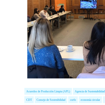
Acuerdos de Producción Limpia (APL)
Agencia de Sustentabilida
CDT
Consejo de Sostenibilidad
corfo
economía circular