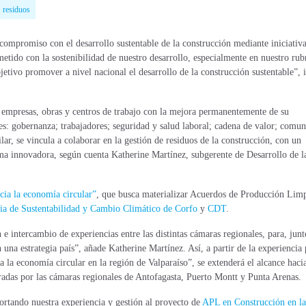
residuos
 compromiso con el desarrollo sustentable de la construcción mediante iniciativ
 con la sostenibilidad de nuestro desarrollo, especialmente en nuestro rub
tivo promover a nivel nacional el desarrollo de la construcción sustentable”, 
presas, obras y centros de trabajo con la mejora permanentemente de su
es: gobernanza; trabajadores; seguridad y salud laboral; cadena de valor; comun
r, se vincula a colaborar en la gestión de residuos de la construcción, con un
ma innovadora, según cuenta Katherine Martínez, subgerente de Desarrollo de l
cia la economía circular”
, que busca materializar Acuerdos de Producción Lim
ia de Sustentabilidad y Cambio Climático de Corfo
y
CDT
.
 intercambio de experiencias entre las distintas cámaras regionales, para, junt
n una estrategia país”, añade Katherine Martínez. Así, a partir de la experiencia 
la economía circular en la región de Valparaíso”, se extenderá el alcance hacia
deradas por las cámaras regionales de Antofagasta, Puerto Montt y Punta Arenas.
tando nuestra experiencia y gestión al proyecto de
APL en Construcción en la