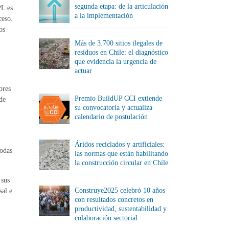
segunda etapa: de la articulación
PL es
a la implementación
ceso.
os
Más de 3.700 sitios ilegales de
residuos en Chile: el diagnóstico
que evidencia la urgencia de
actuar
ores
Premio BuildUP CCI extiende
de
su convocatoria y actualiza
calendario de postulación
Áridos reciclados y artificiales:
todas
las normas que están habilitando
la construcción circular en Chile
 sus
Construye2025 celebró 10 años
sal e
con resultados concretos en
productividad, sustentabilidad y
colaboración sectorial