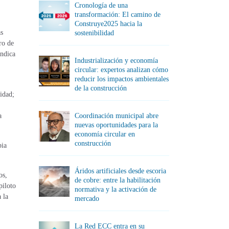
Cronología de una
transformación: El camino de
Construye2025 hacia la
as
sostenibilidad
ro de
indica
Industrialización y economía
circular: expertos analizan cómo
reducir los impactos ambientales
de la construcción
idad;
a
Coordinación municipal abre
nuevas oportunidades para la
economía circular en
construcción
pia
Áridos artificiales desde escoria
os,
de cobre: entre la habilitación
piloto
normativa y la activación de
 la
mercado
La Red ECC entra en su