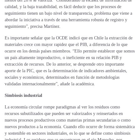
menos del 20% se valoriza. “Considerando la escasez de información de
calidad, y la baja trazabilidad, es fácil deducir que los procesos de
seguimiento tienen un bajo nivel de transparencia, problema que viene a
abordar la iniciativa a través de una herramienta robusta de registro y
seguimiento”, precisa Martínez.
Es importante señalar que la OCDE indicó que en Chile la extracción de
materiales crece con mayor rapidez que el PIB, a diferencia de lo que
ocurre en los demás países miembros. “Ello permite establecer que somos
un país altamente improductivo, o ineficiente en su relación PIB y
extracción de recursos. De lo anterior, se desprende otro importante
aporte de la PIC, que es la determinación de indicadores ambientales,
sociales y económicos, determinados en función de metodologías
validadas internacionalmente”, añade la académica.
Simbiosis industrial
La economía circular rompe paradigmas al ver los residuos como
recursos subutilizados que pueden ser valorizados y reinsertados en
nuevos procesos productivos como materias primas secundarias o como
nuevos productos a la economía. Cuando ello ocurre de forma sistemática
y sostenible en sectores industriales, es lo que se define como simbiosis
industrial. Los residuos que se encontraron en el río Mapocho, por