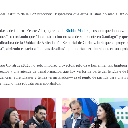
 del Instituto de la Construcción: “Esperamos que estos 10 años no sean el fin d
fasis de futuro.
Frane Zilic
, gerente de
Biobío Madera
, sostuvo que la nueva
iones”, recordando que “la construcción no sucede solamente en Santiago” y que
rdinadora de la Unidad de Articulación Sectorial de Corfo valoró que el progra
ema”, abriendo espacio a “nuevos desafíos” que podrían ser abordados en una pr
e que Construye2025 no solo impulsó proyectos, pilotos o herramientas: también
sector y una agenda de transformación que hoy ya forma parte del lenguaje de 
encias, aprendizajes y temas ya instalados— es el punto de partida para una n
se mucho más robusta para abordarlos.