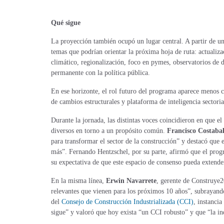
Qué sigue
La proyección también ocupó un lugar central. A partir de una 
temas que podrían orientar la próxima hoja de ruta: actualizac
climático, regionalización, foco en pymes, observatorios de da
permanente con la política pública.
En ese horizonte, el rol futuro del programa aparece menos c
de cambios estructurales y plataforma de inteligencia sectori
Durante la jornada, las distintas voces coincidieron en que el
diversos en torno a un propósito común.
Francisco Costaba
para transformar el sector de la construcción” y destacó que 
más”. Fernando Hentzschel, por su parte, afirmó que el prog
su expectativa de que este espacio de consenso pueda extende
En la misma línea,
Erwin Navarrete
, gerente de Construye2
relevantes que vienen para los próximos 10 años”, subrayand
del
Consejo de Construcción Industrializada (CCI)
, instanci
sigue” y valoró que hoy exista “un CCI robusto” y que “la ind