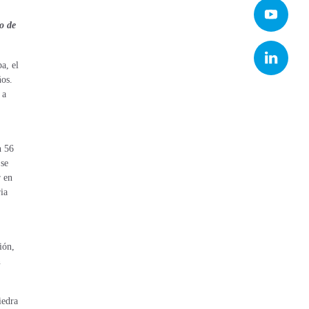
o de
a, el
ños.
 a
n 56
 se
r en
ia
ión,
n
iedra