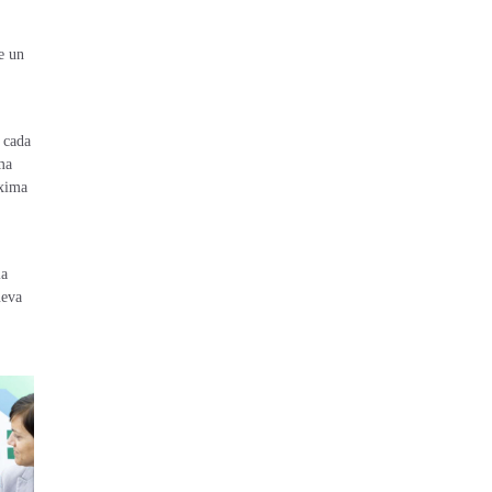
e un
 cada
ma
óxima
la
ueva