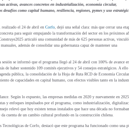
 activas, avances concretos en industrialización, economía circular,
os desafíos como capital humano, resiliencia, regiones, pymes y uso estratégic
 realizado el 24 de abril en
Corfo
, dejó una señal clara: más que cerrar una etap
 concreta para seguir empujando la transformación del sector en los próximos a
, Construye2025 articuló una comunidad de más de 625 personas activas, vinculó
0 manuales, además de consolidar una gobernanza capaz de mantener una
la sesión se informó que el programa llegó al 24 de abril con 100% de avance e
más de haber sostenido 109 comités ejecutivos y 54 consejos estratégicos. A ello
a agenda pública, la consolidación de la Hoja de Ruta RCD de Economía Circula
iento de capacidades en capital humano, con efectos visibles tanto en la industr
balance. Según lo expuesto, las empresas medidas en 2020 y nuevamente en 2025
s y enfoques impulsados por el programa, como industrialización, digitalizac
onsejo relevó que hoy existen temas instalados que hace una década no formaba
e da cuenta de un cambio cultural profundo en la construcción chilena.
s Tecnológicas de Corfo, destacó que este programa ha funcionado como una p