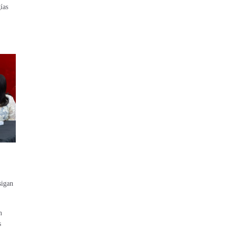
ías
sigan
n
s