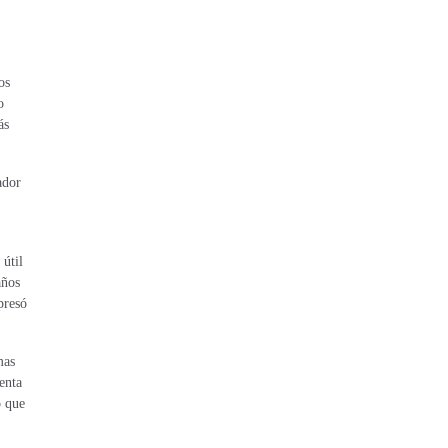
os
o
ás
ador
 útil
años
presó
mas
denta
o que