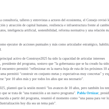
consultoría, talleres y entrevistas a actores del ecosistema, el Consejo revisó l
ión y atracción de capital humano, resiliencia e infraestructura frente al cambi
tos, inteligencia artificial, sostenibilidad, reforma normativa y una relación m
omo ejecutor de acciones puntuales y más como articulador estratégico, habilit
al.
 principal activo de Construye2025 ha sido la capacidad de articular intereses
l
, presidente del programa, sostuvo que “la gobernanza que se ha creado ha sido
el encuentro permitió “reflexionar en la nueva hoja de ruta de los próximos 10 
rama permitió “construir en conjunto metas y expectativas muy concretas” y ex
rse “por 10 años más y por todos los años que sea necesario”.
025, planteó que la sesión mostró “los avances de 10 años, pero también los te
o que se trata de “una transición a un nuevo programa”.
Pabla Ortúzar
, presi
a nacida a partir del programa, resumió el momento como “una pausa para ver l
ustrialización hoy día sea un tema país”.