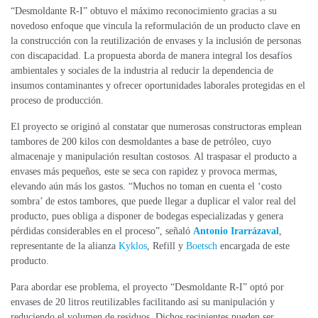
“Desmoldante R-I” obtuvo el máximo reconocimiento gracias a su
novedoso enfoque que vincula la reformulación de un producto clave en
la construcción con la reutilización de envases y la inclusión de personas
con discapacidad. La propuesta aborda de manera integral los desafíos
ambientales y sociales de la industria al reducir la dependencia de
insumos contaminantes y ofrecer oportunidades laborales protegidas en el
proceso de producción.
El proyecto se originó al constatar que numerosas constructoras emplean
tambores de 200 kilos con desmoldantes a base de petróleo, cuyo
almacenaje y manipulación resultan costosos. Al traspasar el producto a
envases más pequeños, este se seca con rapidez y provoca mermas,
elevando aún más los gastos. “Muchos no toman en cuenta el ‘costo
sombra’ de estos tambores, que puede llegar a duplicar el valor real del
producto, pues obliga a disponer de bodegas especializadas y genera
pérdidas considerables en el proceso”, señaló
Antonio Irarrázaval
,
representante de la alianza
Kyklos
, Refill y
Boetsch
encargada de este
producto.
Para abordar ese problema, el proyecto “Desmoldante R-I” optó por
envases de 20 litros reutilizables facilitando así su manipulación y
reduciendo el volumen de residuos. Dichos recipientes pueden ser