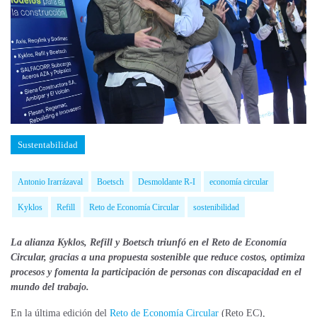
Sustentabilidad
Antonio Irarrázaval
Boetsch
Desmoldante R-I
economía circular
Kyklos
Refill
Reto de Economía Circular
sostenibilidad
La alianza Kyklos, Refill y Boetsch triunfó en el Reto de Economía
Circular, gracias a una propuesta sostenible que reduce costos, optimiza
procesos y fomenta la participación de personas con discapacidad en el
mundo del trabajo.
En la última edición del
Reto de Economía Circular
(Reto EC),