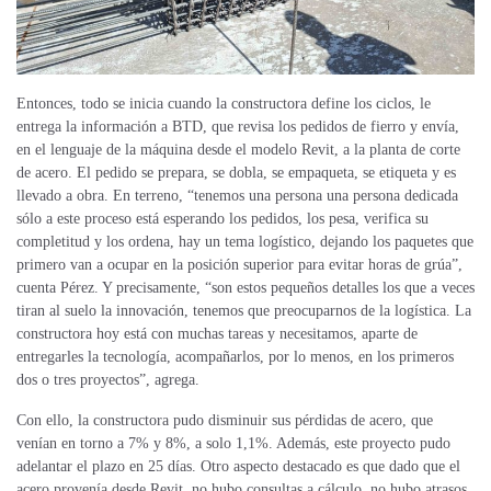
Entonces, todo se inicia cuando la constructora define los ciclos, le
entrega la información a BTD, que revisa los pedidos de fierro y envía,
en el lenguaje de la máquina desde el modelo Revit, a la planta de corte
de acero. El pedido se prepara, se dobla, se empaqueta, se etiqueta y es
llevado a obra. En terreno, “tenemos una persona
una persona dedicada
sólo a este proceso está esperando los pedidos, los pesa, verifica su
completitud y los ordena
, hay un tema logístico, dejando los paquetes que
primero van a ocupar en la posición superior para evitar horas de grúa”,
cuenta Pérez. Y precisamente, “son estos pequeños detalles los que a veces
tiran al suelo la innovación, tenemos que preocuparnos de la logística. La
constructora hoy está con muchas tareas y necesitamos, aparte de
entregarles la tecnología, acompañarlos, por lo menos, en los primeros
dos o tres proyectos”, agrega.
Con ello, la constructora pudo disminuir sus pérdidas de acero, que
venían en torno a 7% y 8%, a solo 1,1%. Además, este proyecto pudo
adelantar el plazo en 25 días. Otro aspecto destacado es que dado que el
acero provenía desde Revit, no hubo consultas a cálculo, no hubo atrasos