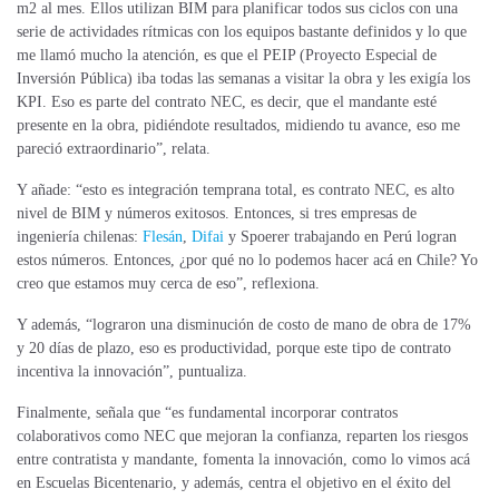
m2 al mes. Ellos utilizan BIM para planificar todos sus ciclos con una
serie de actividades rítmicas con los equipos bastante definidos y lo que
me llamó mucho la atención, es que el PEIP (Proyecto Especial de
Inversión Pública) iba todas las semanas a visitar la obra y les exigía los
KPI. Eso es parte del contrato NEC, es decir, que el mandante esté
presente en la obra, pidiéndote resultados, midiendo tu avance, eso me
pareció extraordinario”, relata.
Y añade: “esto es integración temprana total, es contrato NEC, es alto
nivel de BIM y números exitosos. Entonces, si tres empresas de
ingeniería chilenas:
Flesán
,
Difai
y Spoerer trabajando en Perú logran
estos números. Entonces, ¿por qué no lo podemos hacer acá en Chile? Yo
creo que estamos muy cerca de eso”, reflexiona.
Y además, “lograron una disminución de costo de mano de obra de 17%
y 20 días de plazo, eso es productividad, porque este tipo de contrato
incentiva la innovación”, puntualiza.
Finalmente, señala que “es fundamental incorporar contratos
colaborativos como NEC que mejoran la confianza, reparten los riesgos
entre contratista y mandante, fomenta la innovación, como lo vimos acá
en Escuelas Bicentenario, y además, centra el objetivo en el éxito del