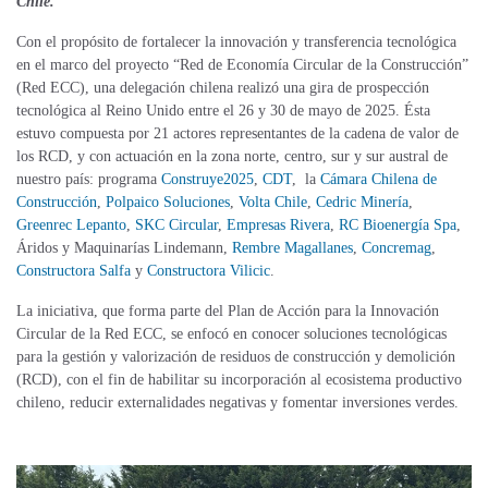
Chile.
Con el propósito de fortalecer la innovación y transferencia tecnológica
en el marco del proyecto “Red de Economía Circular de la Construcción”
(Red ECC), una delegación chilena realizó una gira de prospección
tecnológica al Reino Unido entre el 26 y 30 de mayo de 2025. Ésta
estuvo compuesta por 21 actores representantes de la cadena de valor de
los RCD, y con actuación en la zona norte, centro, sur y sur austral de
nuestro país: programa
Construye2025
,
CDT
, la
Cámara Chilena de
Construcción
,
Polpaico Soluciones
,
Volta Chile
,
Cedric Minería
,
Greenrec Lepanto
,
SKC Circular
,
Empresas Rivera
,
RC Bioenergía Spa
,
Áridos y Maquinarías Lindemann,
Rembre Magallanes
,
Concremag
,
Constructora Salfa
y
Constructora Vilicic
.
La iniciativa, que forma parte del Plan de Acción para la Innovación
Circular de la Red ECC, se enfocó en conocer soluciones tecnológicas
para la gestión y valorización de residuos de construcción y demolición
(RCD), con el fin de habilitar su incorporación al ecosistema productivo
chileno, reducir externalidades negativas y fomentar inversiones verdes.