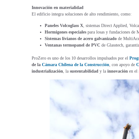
Innovación en materialidad
El edificio integra soluciones de alto rendimiento, como:
Paneles Volcoglass X
, sistemas Direct Applied, Volc
Hormigones especiales
para losas y fundaciones de M
Sistemas livianos de acero galvanizado
de MultiAcer
Ventanas termopanel de PVC
de Glasstech, garanti
ProZero es uno de los 10 desarrollos impulsados por el
Prog
de la
Cámara Chilena de la Construcción
, con apoyo de
industrialización
, la
sustentabilidad
y la
innovación
en el 