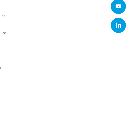
cio
 los
​.