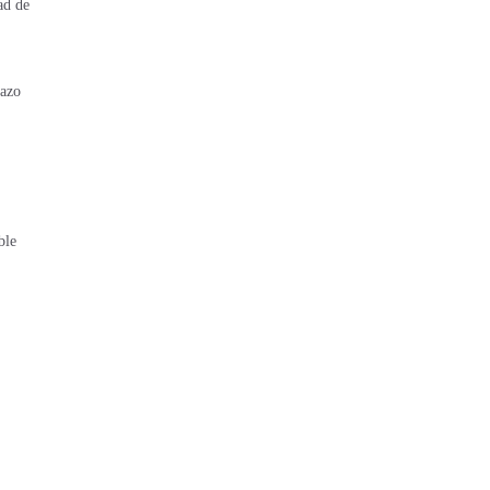
ad de
lazo
ble