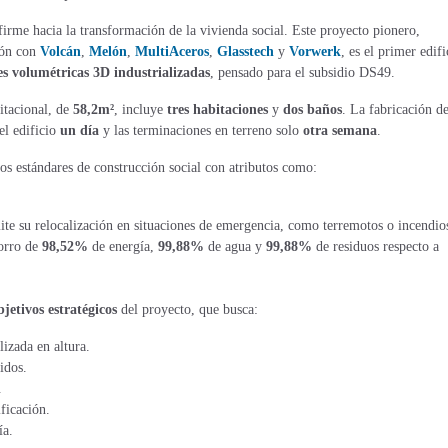
firme hacia la transformación de la vivienda social. Este proyecto pionero,
ión con
Volcán
,
Melón
,
MultiAceros
,
Glasstech
y
Vorwerk
, es el primer edifi
s volumétricas 3D industrializadas
, pensado para el subsidio DS49.
itacional, de
58,2m²
, incluye
tres habitaciones
y
dos baños
. La fabricación de
el edificio
un día
y las terminaciones en terreno solo
otra semana
​.
los estándares de construcción social con atributos como:
ite su relocalización en situaciones de emergencia, como terremotos o incendios
orro de
98,52%
de energía,
99,88%
de agua y
99,88%
de residuos respecto a
bjetivos estratégicos
del proyecto, que busca:
lizada en altura.
idos.
.
ficación.
a​.