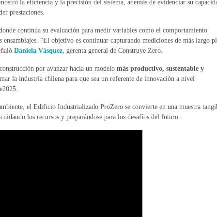
ostró la eficiencia y la precisión del sistema, además de evidenciar su capacid
r prestaciones​.
 donde continúa su evaluación para medir variables como el comportamiento
s ensamblajes​.
“El objetivo es continuar capturando mediciones de más largo p
eñaló
Daniela Vásquez
, gerenta general de Construye Zero.
 construcción por avanzar hacia un modelo
más productivo, sustentable y
rmar la industria chilena para que sea un referente de innovación a nivel
ye2025.
ambiente, el Edificio Industrializado ProZero se convierte en una muestra tangi
, cuidando los recursos y preparándose para los desafíos del futuro.