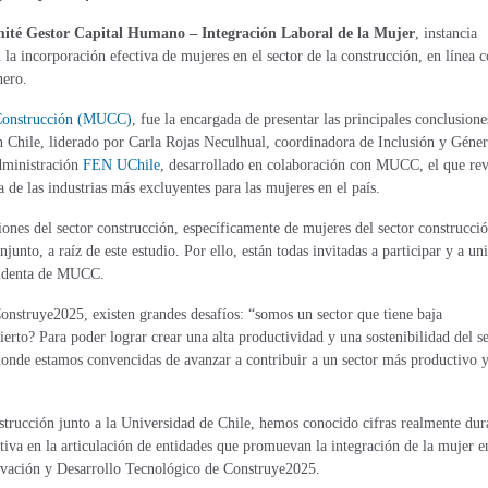
mité Gestor Capital Humano – Integración Laboral de la Mujer
, instancia
 la incorporación efectiva de mujeres en el sector de la construcción, en línea 
nero.
Construcción (MUCC)
, fue la encargada de presentar las principales conclusione
 Chile, liderado por Carla Rojas Neculhual, coordinadora de Inclusión y Géner
dministración
FEN UChile
, desarrollado en colaboración con MUCC, el que rev
 de las industrias más excluyentes para las mujeres en el país.
nes del sector construcción, específicamente de mujeres del sector construcció
unto, a raíz de este estudio. Por ello, están todas invitadas a participar y a uni
esidenta de MUCC.
onstruye2025, existen grandes desafíos: “somos un sector que tiene baja
erto? Para poder lograr crear una alta productividad y una sostenibilidad del se
 donde
estamos convencidas de avanzar a contribuir a un sector más productivo 
nstrucción junto a la Universidad de Chile, hemos conocido cifras realmente dur
tiva en la articulación de entidades que promuevan la integración de la mujer e
vación y Desarrollo Tecnológico de Construye2025.