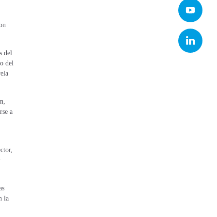
con
s del
o del
ela
n,
rse a
ctor,
y
as
n la