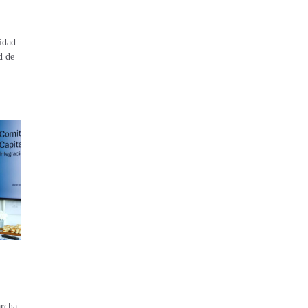
lidad
d de
archa