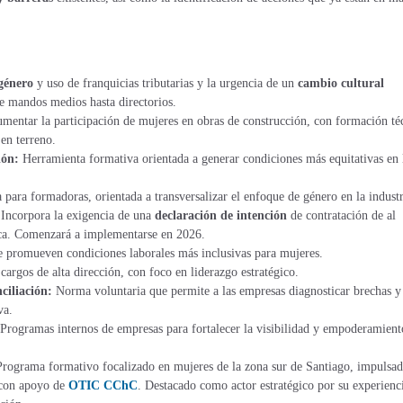
género
y uso de franquicias tributarias y la
urgencia de un
cambio cultural
de mandos medios hasta directorios.
umentar la participación de mujeres en obras de construcción, con formación té
en terreno.
ión:
Herramienta formativa orientada a generar condiciones más equitativas en 
 para formadoras, orientada a transversalizar el enfoque de género en la industr
:
Incorpora la exigencia de una
declaración de intención
de contratación de al
ca. Comenzará a implementarse en 2026.
 promueven condiciones laborales más inclusivas para mujeres.
argos de alta dirección, con foco en liderazgo estratégico.
ciliación:
Norma voluntaria que permite a las empresas diagnosticar brechas y
va.
Programas internos de empresas para fortalecer la visibilidad y empoderamient
Programa formativo focalizado en mujeres de la zona sur de Santiago, impulsa
 con apoyo de
OTIC CChC
. Destacado como actor estratégico por su experienc