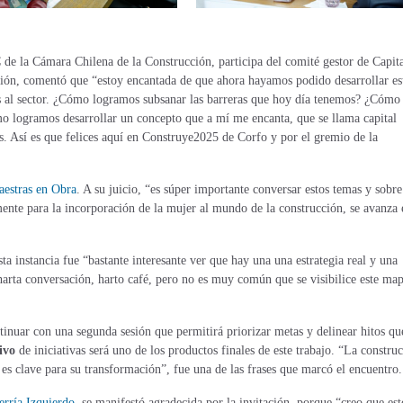
 de la Cámara Chilena de la Construcción, participa del comité gestor de Capit
ón, comentó que “estoy encantada de que ahora hayamos podido desarrollar es
s al sector. ¿Cómo logramos subsanar las barreras que hoy día tenemos?
¿
Cómo
ómo logramos desarrollar un concepto que a mí me encanta, que se llama capital
es. Así es que felices aquí en Construye2025 de Corfo y por el gremio de la
estras en Obra
. A su juicio, “es súper importante conversar estos temas y sobr
amente para la incorporación de la mujer al mundo de la construcción, se avanza 
sta instancia fue “bastante interesante ver que hay una una estrategia real y una
arta conversación, harto café, pero no es muy común que se visibilice este ma
inuar con una segunda sesión que permitirá priorizar metas y delinear hitos qu
ivo
de iniciativas será uno de los productos finales de este trabajo. “La constru
e es clave para su transformación”, fue una de las frases que marcó el encuentro.
rría Izquierdo
, se manifestó agradecida por la invitación, porque “creo que est