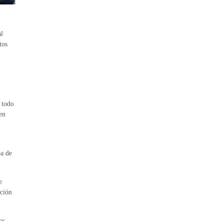
al
tos
e todo
en
pa de
e
cción
os