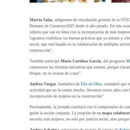
Marcia Salas
, subgerente de vinculación gremial de la OTIC
Humano de Construye2025 desde el año pasado. En esta ocasi
talleres que van en línea con la incorporación de más mujere
logramos visibilizar las buenas prácticas que ya existen y c
social, que está basado en la colaboración de múltiples actor
construcción”.
También participó
María Carolina García
, del programa
Ma
conocernos las distintas iniciativas que existen, porque clar
bloque, no se avanza de a uno”.
Andrea Vargas
, fundadora de
Ella en Obra
, consideró que e
actividad que no la vemos mucho, llevamos varios años con h
incorporación de mujeres en la construcción”.
Precisamente, la jornada concluyó con el compromiso de cont
guíen la acción conjunta. La creación de un
mapa colaborat
necesita más mujeres, no solo por justicia social, sino porqu
Andrea Sabaleta,
subgerente de gestión de talento de
Echeve