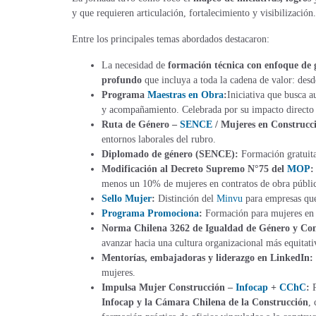
y que requieren articulación, fortalecimiento
y
visibilización.
Entre los principales temas abordados destacaron:
La necesidad de
formación técnica con enfoque de 
profundo
que incluya a toda la cadena de valor: des
Programa
Maestras en Obra
:
Iniciativa que busca a
y acompañamiento. Celebrada por su impacto directo 
Ruta de Género –
SENCE
/ Mujeres en Construcc
entornos laborales del rubro.
Diplomado de género (SENCE):
Formación gratuita
Modificación al Decreto Supremo N°75 del
MOP
menos un 10% de mujeres en contratos de obra públi
Sello Mujer
:
Distinción del
Minvu
para empresas que
Programa Promociona
:
Formación para mujeres en c
Norma Chilena 3262 de Igualdad de Género y Con
avanzar hacia una cultura organizacional más equitati
Mentorías, embajadoras y liderazgo en LinkedIn:
mujeres.
Impulsa Mujer Construcción –
Infocap
+
CChC
:
Infocap y la Cámara Chilena de la Construcción
,