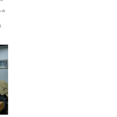
s de
d,