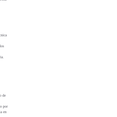
cnica
los
ia.
o de
do por
ia en