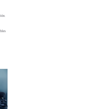
ción.
ibles