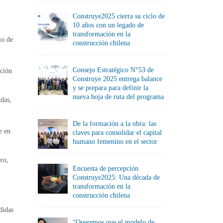
Construye2025 cierra su ciclo de
10 años con un legado de
transformación en la
io de
construcción chilena
Consejo Estratégico N°53 de
cción
Construye 2025 entrega balance
y se prepara para definir la
nueva hoja de ruta del programa
das,
De la formación a la obra: las
e en
claves para consolidar el capital
humano femenino en el sector
ro,
Encuesta de percepción
Construye2025: Una década de
transformación en la
construcción chilena
didas
“Queremos que el modelo de