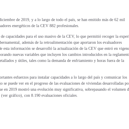
diciembre de 2019, y a lo largo de todo el país, se han emitido más de 62 mil
luadores energéticos de la CEV 882 profesionales.
 de capacidades para el uso masivo de la CEV, lo que permitió recoger la exper
gubernamental, además de la retroalimentación que aportaron los evaluadores
r de esta información se desarrolló la actualización de la CEV que entró en vigenc
rporando nuevas variables que incluyen los cambios introducidos en la reglamen
tallados y útiles, tales como la demanda de enfriamiento y horas fuera de la
rtantes esfuerzos para instalar capacidades a lo largo del país y comunicar los
o se puede ver en el progreso de las evaluaciones de viviendas desarrolladas po
o que en 2019 mostró una evolución muy significativa, sobrepasando el volumen 
s (ver gráfico), con 8.190 evaluaciones oficiales.