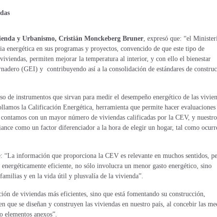
ndas
ivienda y Urbanismo, Cristián Monckeberg Bruner
, expresó que: “el Minister
ia energética en sus programas y proyectos, convencido de que este tipo de
viviendas, permiten mejorar la temperatura al interior, y con ello el bienestar
ernadero (GEI) y
contribuyendo así a la consolidación de estándares de constru
so de instrumentos que sirvan para medir el desempeño energético de las vivien
rollamos la Calificación Energética, herramienta que permite hacer evaluaciones
ez contamos con un mayor número de viviendas calificadas por la CEV, y nuestro
iance como un factor diferenciador a la hora de elegir un hogar, tal como ocurr
ue: “La información que proporciona la CEV es relevante en muchos sentidos, pe
a energéticamente eficiente, no sólo involucra un menor gasto energético, sino
amilias y en la vida útil y plusvalía de la vivienda”.
ción de viviendas más eficientes, sino que está fomentando su construcción,
n que se diseñan y construyen las viviendas en nuestro país, al concebir las me
mo elementos anexos”.