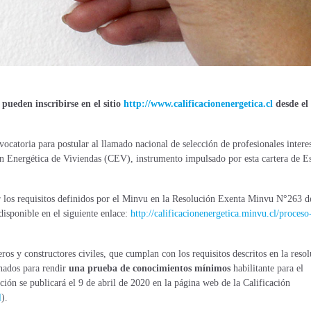
 pueden inscribirse en el sitio
http://www.calificacionenergetica.cl
desde el
catoria para postular al llamado nacional de selección de profesionales intere
ión Energética de Viviendas (CEV), instrumento impulsado por esta cartera de E
r los requisitos definidos por el Minvu en la Resolución
Exenta Minvu N°263 de
disponible en el siguiente enlace:
http://calificacionenergetica.minvu.cl/proceso
eros y constructores civiles, que cumplan con los requisitos descritos en la reso
onados para rendir
una prueba de conocimientos mínimos
habilitante para el
pción se publicará el 9 de abril de 2020 en la página web de la Calificación
l
).