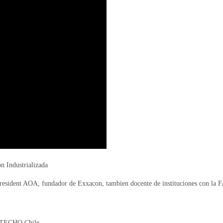
n Industrializada
president AOA, fundador de Exxacon, tambien docente de instituciones con la 
de TECHO Chile