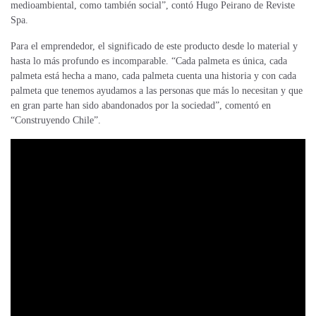
medioambiental, como también social”, contó Hugo Peirano de Reviste
Spa.
Para el emprendedor, el significado de este producto desde lo material y
hasta lo más profundo es incomparable. “Cada palmeta es única, cada
palmeta está hecha a mano, cada palmeta cuenta una historia y con cada
palmeta que tenemos ayudamos a las personas que más lo necesitan y que
en gran parte han sido abandonados por la sociedad”, comentó en
“Construyendo Chile”.