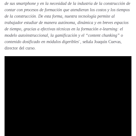
de sus smartphone y en la necesidad de la industria de la construcción de
contar con procesos de formación que atendieran los costos y los tiempos
de la construcción. De esta forma, nuestra tecnología permite al
trabajador estudiar de manera autónoma, dinámica y en breves espacios
de tiempo, gracias a efectivas técnicas en la formación e-learning: el
modelo autoinstruccional, la gamificación y el “content chunking” o
contenido dosificado en módulos digeribles
¨, señala Joaquín Cuevas,
director del curso.