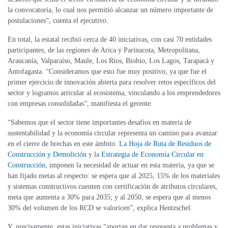
la convocatoria, lo cual nos permitió alcanzar un número importante de
postulaciones”, cuenta el ejecutivo.
En total, la estatal recibió cerca de 40 iniciativas, con casi 70 entidades
participantes, de las regiones de Arica y Parinacota, Metropolitana,
Araucanía, Valparaíso, Maule, Los Ríos, Biobío, Los Lagos, Tarapacá y
Antofagasta. “Consideramos que esto fue muy positivo, ya que fue el
primer ejercicio de innovación abierta para resolver retos específicos del
sector y logramos articular al ecosistema, vinculando a los emprendedores
con empresas consolidadas”, manifiesta el gerente.
“Sabemos que el sector tiene importantes desafíos en materia de
sustentabilidad y la economía circular representa un camino para avanzar
en el cierre de brechas en este ámbito.
La Hoja de Ruta de Residuos de
Construcción y Demolición
y la
Estrategia de Economía Circular en
Construcción
, imponen la necesidad de actuar en esta materia, ya que se
han fijado metas al respecto: se espera que al 2025, 15% de los materiales
y sistemas constructivos cuenten con certificación de atributos circulares,
meta que aumenta a 30% para 2035; y al 2050, se espera que al menos
30% del volumen de los RCD se valoricen”, explica Hentzschel.
Y, precisamente, estas iniciativas “aportan en dar respuesta a problemas y