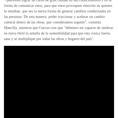
“Queremos lograr un curso de gran calidad en sus conocimientos y en la
forma de comunicar estos, para que estos provoquen emoción en quienes
lo estudian, que sea la nueva forma de generar cambios conductuales en
las personas. De esta manera, poder traccionar y acelerar un cambio
cultural dentro de las obras, que consideramos urgente”, comenta
Mancilla, mientras que Cuevas cree que “debemos ser capaces de sembrar
en tierra fértil la semilla de la sostenibilidad para que esta crezca fuerte,
sana y se multiplique por todas las obras y hogares del país”.