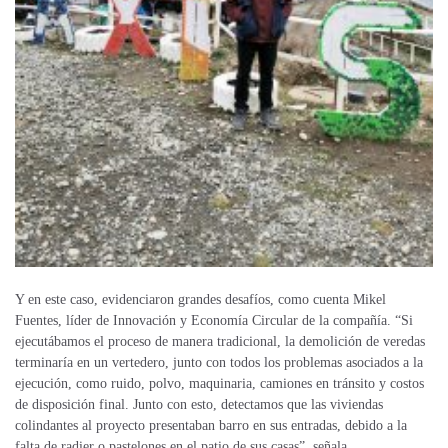
Y en este caso, evidenciaron grandes desafíos, como cuenta Mikel
Fuentes, líder de Innovación y Economía Circular de la compañía.
“S
i
ejecutábamos el proceso de manera tradicional, la demolición de veredas
terminaría en un vertedero, junto con todos los problemas asociados a la
ejecución, como ruido, polvo, maquinaria, camiones en tránsito y costos
de disposición final. Junto con esto, detectamos que las viviendas
colindantes al proyecto presentaban barro en sus entradas, debido a la
falta de radier o pastelones en el patio de sus casas”, señala.