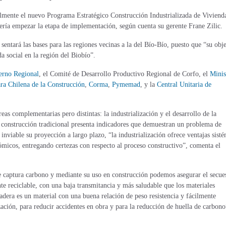
ualmente el nuevo Programa Estratégico Construcción Industrializada de Viviend
bería empezar la etapa de implementación, según cuenta su gerente Frane Zilic.
sentará las bases para las regiones vecinas a la del Bío-Bío, puesto que “su obj
da social en la región del Biobío”.
erno Regional
, el Comité de Desarrollo Productivo Regional de Corfo, el
Minis
a Chilena de la Construcción
,
Corma
,
Pymemad
, y la
Central Unitaria de
as complementarias pero distintas: la industrialización y el desarrollo de la
a construcción tradicional presenta indicadores que demuestran un problema de
inviable su proyección a largo plazo, “la industrialización ofrece ventajas sist
micos, entregando certezas con respecto al proceso constructivo”, comenta el
que captura carbono y mediante su uso en construcción podemos asegurar el secue
e reciclable, con una baja transmitancia y más saludable que los materiales
adera es un material con una buena relación de peso resistencia y fácilmente
lización, para reducir accidentes en obra y para la reducción de huella de carbono