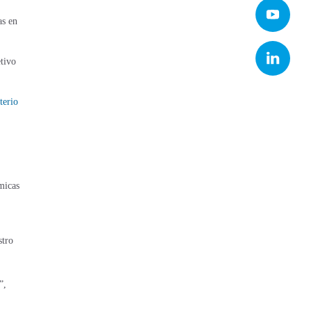
as en
etivo
terio
émicas
stro
”,