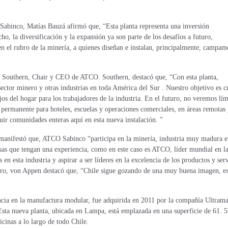
Sabinco, Matías Bauzá afirmó que, “Esta planta representa una inversión
, la diversificación y la expansión ya son parte de los desafíos a futuro,
en el rubro de la minería, a quienes diseñan e instalan, principalmente, campam
cy Southern, Chair y CEO de ATCO. Southern, destacó que, “Con esta planta,
sector minero y otras industrias en toda América del Sur . Nuestro objetivo es c
os del hogar para los trabajadores de la industria. En el futuro, no veremos lím
permanente para hoteles, escuelas y operaciones comerciales, en áreas remotas 
ir comunidades enteras aquí en esta nueva instalación. ”
 manifestó que, ATCO Sabinco “participa en la minería, industria muy madura 
esas que tengan una experiencia, como en este caso es ATCO, líder mundial en l
n esta industria y aspirar a ser líderes en la excelencia de los productos y ser
jero, von Appen destacó que, “Chile sigue gozando de una muy buena imagen, e
cia en la manufactura modular, fue adquirida en 2011 por la compañía Ultrama
ta nueva planta, ubicada en Lampa, está emplazada en una superficie de 61. 
cinas a lo largo de todo Chile.