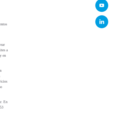
entos
rear
ites a
y en
en
a
vicios
so
r. En
553