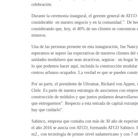
celebración.
Durante la ceremonia inaugural, el gerente general de ATCO 
considerable en nuestro negocio y en la comunidad.”. De hecho
considerando que, hoy, el 40% de sus clientes se concentran 
mineros.
Una de las personas presente en esta inauguración, fue Nan
esperamos se supere las expectativas de nuestros clientes del 
unidades modulares que sean atractivas, seguras : un hogar lej
lo que podemos hacer aquí, incluida la construcción modular 
centros urbanos ocupados. La verdad es que se pueden constru
Por su parte, el presidente de Ultramar, Richard von Appen,
Chile. Es parte de nuestra estrategia de asociarnos con empr
construcción de módulos y que juntos podamos desarrollarnos e
que entreguemos”. Respecto a esta entrada de capital extran
hay que cuidarlo”.
Sabinco, empresa que contaba con más de 30 año de experien
el año 2016 se asocia con ATCO, formando ATCO Sabinco. Es
m2., con tecnología de primer nivel sudamericano y con 7 ofi