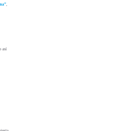
ena”
,
 así
ierta