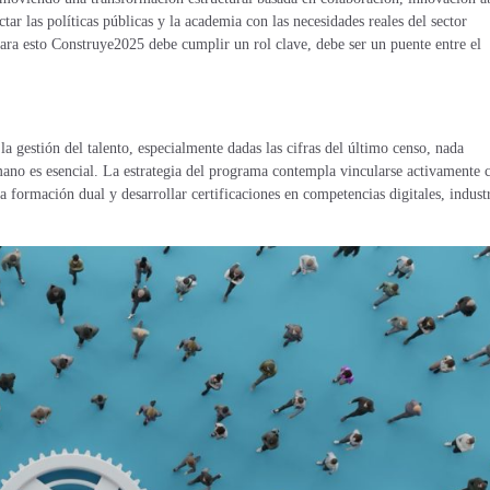
ar las políticas públicas y la academia con las necesidades reales del sector
ara esto Construye2025 debe cumplir un rol clave, debe ser un puente entre el
a gestión del talento, especialmente dadas las cifras del último censo, nada
humano es esencial. La estrategia del programa contempla vincularse activamente 
a formación dual y desarrollar certificaciones en competencias digitales, industr