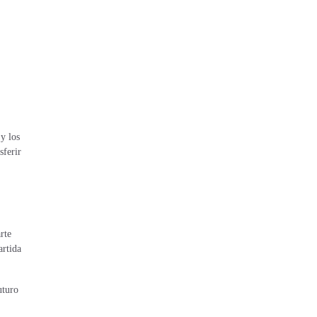
y los
sferir
rte
artida
uturo