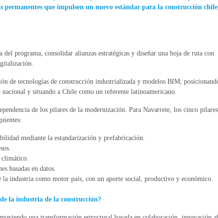
cas permanentes que impulsen un nuevo estándar para la construcción chil
a del programa, consolidar alianzas estratégicas y diseñar una hoja de ruta con
gitalización.
ión de tecnologías de construcción industrializada y modelos BIM; posicionando
o nacional y situando a Chile como un referente latinoamericano.
dependencia de los pilares de la modernización. Para Navarrete, los cinco pilares
uientes:
bilidad mediante la estandarización y prefabricación.
sos.
 climático.
nes basadas en datos.
la industria como motor país, con un aporte social, productivo y económico.
e la industria de la construcción?
moviendo una transformación estructural basada en colaboración, innovación ab