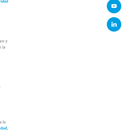
vidad
co y
 la
e
a la
idad,