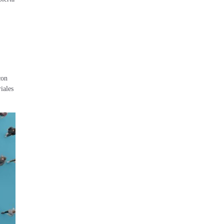
con
iales