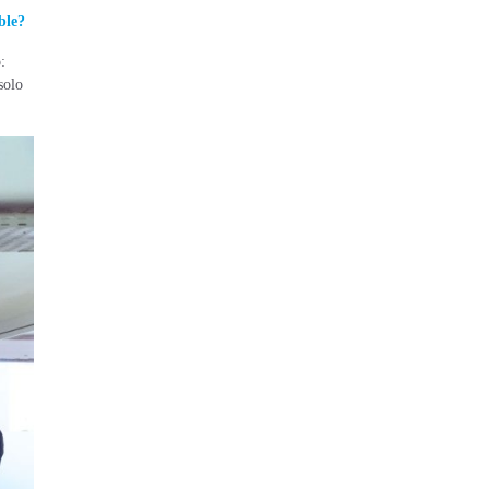
ble?
:
solo