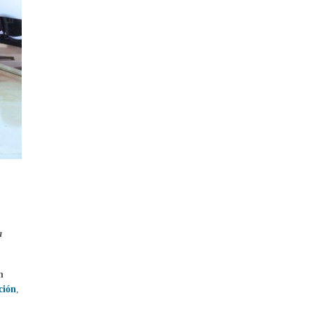
a
n
ción
,