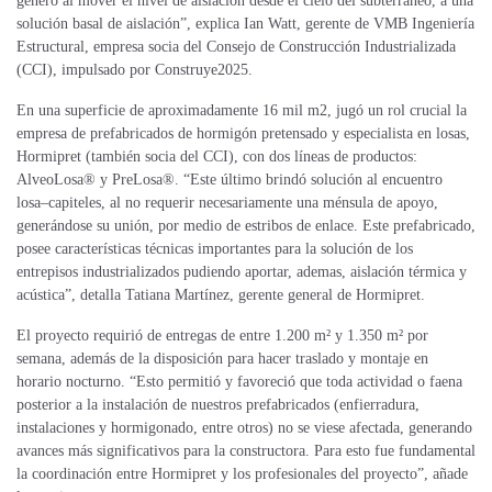
generó al mover el nivel de aislación desde el cielo del subterráneo, a una
solución basal de aislación”, explica
Ian Watt, gerente de VMB Ingeniería
Estructural, empresa socia del Consejo de Construcción Industrializada
(CCI), impulsado por Construye2025.
En una superficie de aproximadamente 16 mil m2, jugó un rol crucial la
empresa de prefabricados de hormigón pretensado y especialista en losas,
Hormipret (también socia del CCI), con dos líneas de productos:
AlveoLosa® y PreLosa®. “Este último brindó solución al encuentro
losa–capiteles, al no requerir necesariamente una ménsula de apoyo,
generándose su unión, por medio de estribos de enlace. Este prefabricado,
posee características técnicas importantes para la solución de los
entrepisos industrializados pudiendo aportar, ademas, aislación térmica y
acústica”, detalla Tatiana Martínez, gerente general de Hormipret.
El proyecto requirió de entregas de entre 1.200 m² y 1.350 m² por
semana, además de la disposición para hacer traslado y montaje en
horario nocturno. “Esto permitió y favoreció que toda actividad o faena
posterior a la instalación de nuestros prefabricados (enfierradura,
instalaciones y hormigonado, entre otros) no se viese afectada, generando
avances más significativos para la constructora. Para esto fue fundamental
la coordinación entre Hormipret y los profesionales del proyecto”, añade