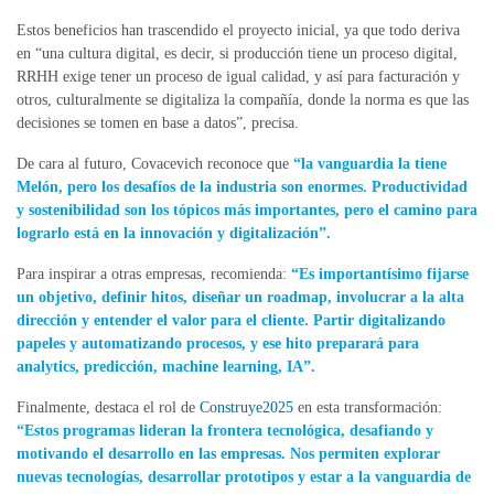
Estos beneficios han trascendido el proyecto inicial, ya que todo deriva
en “una cultura digital, es decir, si producción tiene un proceso digital,
RRHH exige tener un proceso de igual calidad, y así para facturación y
otros, culturalmente se digitaliza la compañía, donde la norma es que las
decisiones se tomen en base a datos”, precisa.
De cara al futuro, Covacevich reconoce que
“la vanguardia la tiene
Melón, pero los desafíos de la industria son enormes. Productividad
y sostenibilidad son los tópicos más importantes, pero el camino para
lograrlo está en la innovación y digitalización”.
Para inspirar a otras empresas, recomienda:
“Es importantísimo fijarse
un objetivo, definir hitos, diseñar un roadmap, involucrar a la alta
dirección y entender el valor para el cliente. Partir digitalizando
papeles y automatizando procesos, y ese hito preparará para
analytics, predicción, machine learning, IA”.
Finalmente, destaca el rol de
Construye2025
en esta transformación:
“Estos programas lideran la frontera tecnológica, desafiando y
motivando el desarrollo en las empresas. Nos permiten explorar
nuevas tecnologías, desarrollar prototipos y estar a la vanguardia de