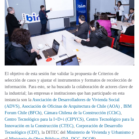
El objetivo de esta sesión fue validar la propuesta de Criterios de
selección de casos y ajustar el instrumentos y formatos de recolección de
información. Para esto, se ha buscado la colaboración de actores clave de
la industrial; las empresas e instituciones que han participado en esta
instancia son la
Asociación de Desarrolladores de Vivienda Social
(ADVS)
,
Asociación de Oficinas de Arquitectura de Chile (AOA)
,
BIM
Forum Chile (BFCh)
,
Cámara Chilena de la Construcción (CChC)
,
Centro Tecnológico para la I+D+i (CIPYCS)
,
Centro Tecnológico para la
Innovación en la Construcción (CTEC)
,
Corporación de Desarrollo
Tecnológico (CDT)
, la DITEC del
Ministerio de Vivienda y Urbanismo
y
el
Ministerio de Obras Públicas
(
DA
,
DGC
,
DGOP
).