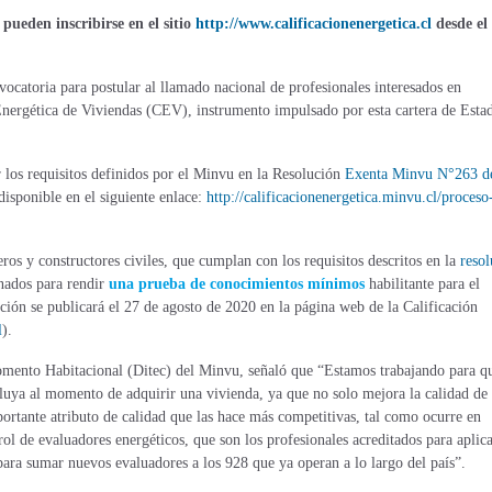
 pueden inscribirse en el sitio
http://www.calificacionenergetica.cl
desde el
catoria para postular al llamado nacional de profesionales interesados en
 Energética de Viviendas (CEV), instrumento impulsado por esta cartera de Esta
r los requisitos definidos por el Minvu en la Resolución
Exenta Minvu N°263 de
disponible en el siguiente enlace:
http://calificacionenergetica.minvu.cl/proceso
eros y constructores civiles, que cumplan con los requisitos descritos en la
resol
onados para rendir
una prueba de conocimientos mínimos
habilitante para el
pción se publicará el 27 de agosto de 2020 en la página web de la Calificación
l
).
omento Habitacional (Ditec) del Minvu, señaló que “Estamos trabajando para q
influya al momento de adquirir una vivienda, ya que no solo mejora la calidad de
portante atributo de calidad que las hace más competitivas, tal como ocurre en
ol de evaluadores energéticos, que son los profesionales acreditados para aplica
para sumar nuevos evaluadores a los 928 que ya operan a lo largo del país”.