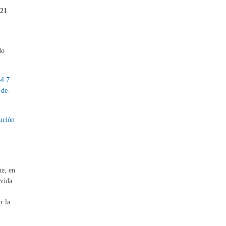
 21
do
l 7
-de-
ución
ue, en
 vida
r la