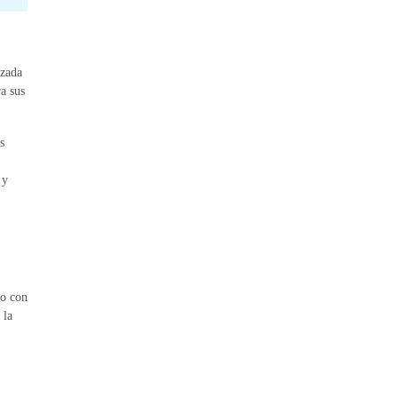
izada
a sus
s
 y
to con
 la