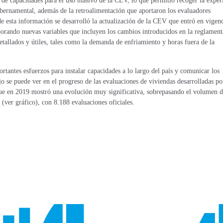
 de capacidades para el uso masivo de la CEV, lo que permitió recoger la exper
gubernamental, además de la retroalimentación que aportaron los evaluadores
r de esta información se desarrolló la actualización de la CEV que entró en vigenc
rporando nuevas variables que incluyen los cambios introducidos en la reglamen
tallados y útiles, tales como la demanda de enfriamiento y horas fuera de la
rtantes esfuerzos para instalar capacidades a lo largo del país y comunicar los
o se puede ver en el progreso de las evaluaciones de viviendas desarrolladas po
o que en 2019 mostró una evolución muy significativa, sobrepasando el volumen 
s (ver gráfico), con 8.188 evaluaciones oficiales.