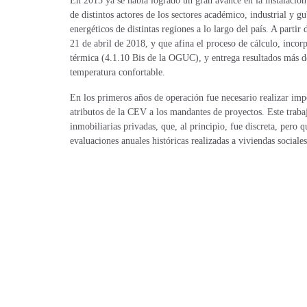
En 2015 ya se había logrado un gran avance en la instalación
de distintos actores de los sectores académico, industrial y 
energéticos de distintas regiones a lo largo del país. A parti
21 de abril de 2018, y que afina el proceso de cálculo, inco
térmica (4.1.10 Bis de la OGUC), y entrega resultados más de
temperatura confortable.
En los primeros años de operación fue necesario realizar impo
atributos de la CEV a los mandantes de proyectos. Este trabaj
inmobiliarias privadas, que, al principio, fue discreta, per
evaluaciones anuales históricas realizadas a viviendas sociale