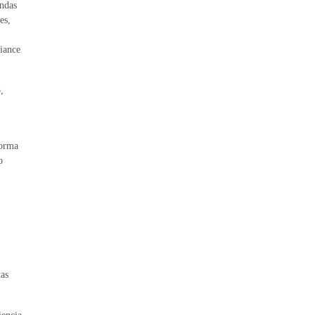
endas
es,
fiance
,
forma
o
tas