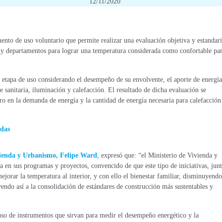
12/11/2020
ento de uso voluntario que permite realizar una evaluación objetiva y estandar
as y departamentos para lograr una temperatura considerada como confortable par
u etapa de uso considerando el desempeño de su envolvente, el aporte de energía
 sanitaria, iluminación y calefacción. El resultado de dicha evaluación se
ro en la demanda de energía y la cantidad de energía necesaria para calefacción
ndas
vienda y Urbanismo, Felipe Ward
, expresó que: “el Ministerio de Vivienda y
a en sus programas y proyectos, convencido de que este tipo de iniciativas, jun
jorar la temperatura al interior, y con ello el bienestar familiar, disminuyendo
ndo así a la consolidación de estándares de construcción más sustentables y
uso de instrumentos que sirvan para medir el desempeño energético y la