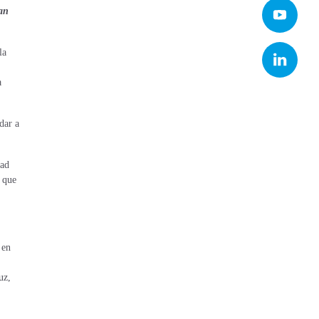
an
la
a
dar a
dad
o que
 en
uz,