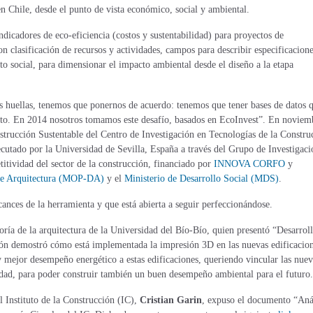
n Chile, desde el punto de vista económico, social y ambiental.
dicadores de eco-eficiencia (costos y sustentabilidad) para proyectos de
n clasificación de recursos y actividades, campos para describir especificacion
to social, para dimensionar el impacto ambiental desde el diseño a la etapa
s huellas, tenemos que ponernos de acuerdo: tenemos que tener bases de datos 
esto. En 2014 nosotros tomamos este desafío, basados en EcoInvest”. En noviem
strucción Sustentable del Centro de Investigación en Tecnologías de la Constru
utado por la Universidad de Sevilla, España a través del Grupo de Investigaci
ividad del sector de la construcción, financiado por
INNOVA CORFO
y
de Arquitectura (MOP-DA)
y el
Ministerio de Desarrollo Social (MDS)
.
cances de la herramienta y que está abierta a seguir perfeccionándose.
ría de la arquitectura de la Universidad del Bío-Bío, quien presentó “Desarrol
ción demostró cómo está implementada la impresión 3D en las nuevas edificacio
y mejor desempeño energético a estas edificaciones, queriendo vincular las nuev
lidad, para poder construir también un buen desempeño ambiental para el futuro.
 Instituto de la Construcción (IC),
Cristian Garin
, expuso el documento “Anál