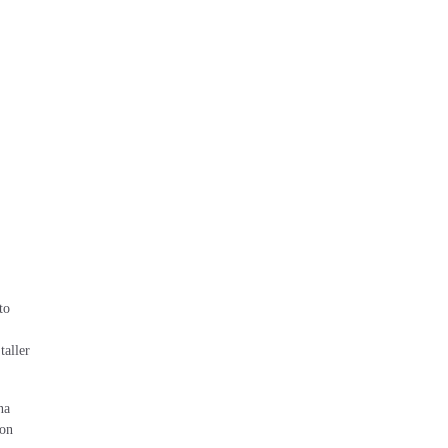
to
taller
na
ron