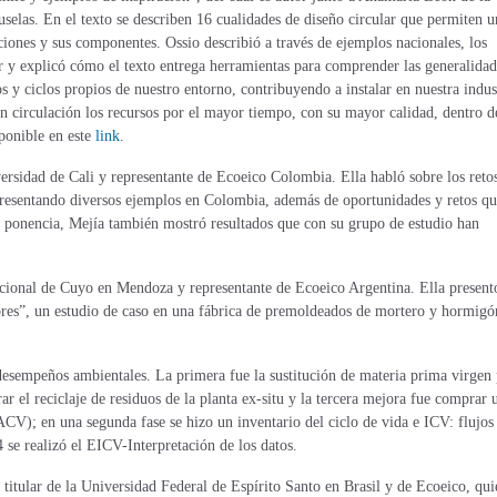
selas. En el texto se describen 16 cualidades de diseño circular que permiten u
aciones y sus componentes. Ossio describió a través de ejemplos nacionales, los
r y explicó cómo el texto entrega herramientas para comprender las generalidad
s y ciclos propios de nuestro entorno, contribuyendo a instalar en nuestra indus
en circulación los recursos por el mayor tiempo, con su mayor calidad, dentro d
sponible en este
link
.
versidad de Cali y representante de Ecoeico Colombia. Ella habló sobre los reto
, presentando diversos ejemplos en Colombia, además de oportunidades y retos qu
 la ponencia, Mejía también mostró resultados que con su grupo de estudio han
acional de Cuyo en Mendoza y representante de Ecoeico Argentina. Ella present
ores”, un estudio de caso en una fábrica de premoldeados de mortero y hormigó
s desempeños ambientales. La primera fue la sustitución de materia prima virgen
r el reciclaje de residuos de la planta ex-situ y la tercera mejora fue comprar 
(ACV); en una segunda fase se hizo un inventario del ciclo de vida e ICV: flujos
 4 se realizó el EICV-Interpretación de los datos.
 titular de la Universidad Federal de Espírito Santo
en Brasil y de Ecoeico, qui