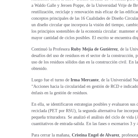
a Waldo Galle y Jeroen Poppe, de la Universidad Vrije de Bru
reutilización, reciclaje y renovación más eficaz de las edific
conceptos principales de las 16 Cualidades de Diseño Circula
un diseño circular que incorpora la visión del tiempo, cambio
los principios sostenibles de la economía circular: mantener 
mayor cantidad de ciclos posibles. El escrito se encuentra di
Continuó la Profesora
Ruby Mejía de Gutiérrez
, de la Uni
desafíos del uso de residuos en el sector de la construcción
uso de los residuos sólidos dan en la construcción civil. En
obtenido.
Luego fue el turno de
Irma Mercante
, de la Universidad N
“Acciones hacia la circularidad en gestión de RCD e indicad
énfasis en la gestión de residuos.
En ella, se identificaron estrategias posibles y evaluaron su
reciclada (PET por RSU), la segunda alternativa fue incorpora
pequeña trituradora. Se analizó el análisis del ciclo de vida 
cuantitativos de entrada-salida. En las fases o escenarios 3 y
Para cerrar la mañana,
Cristina Engel de Alvarez
,
profesora