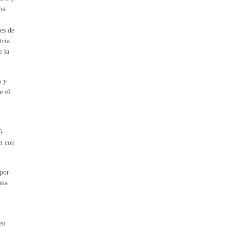
na
es de
tria
e la
s y
e el
ó
n con
 por
una
en