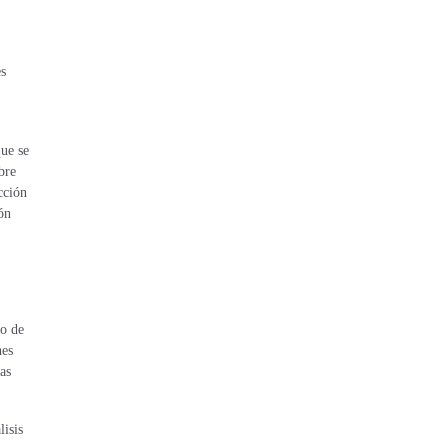
es
que se
bre
cción
ón
lo de
nes
as
isis