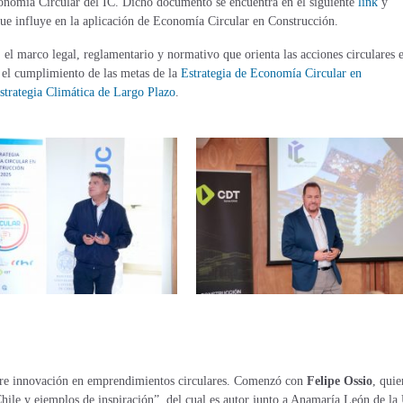
nomía Circular del IC. Dicho documento se encuentra en el siguiente
link
y
 que influye en la aplicación de Economía Circular en Construcción.
 el marco legal, reglamentario y normativo que orienta las acciones circulares e
r el cumplimiento de las metas de la
Estrategia de Economía Circular en
strategia Climática de Largo Plazo
.
obre innovación en emprendimientos circulares. Comenzó con
Felipe Ossio
, quie
Chile y ejemplos de inspiración”, del cual es autor junto a Anamaría León de la