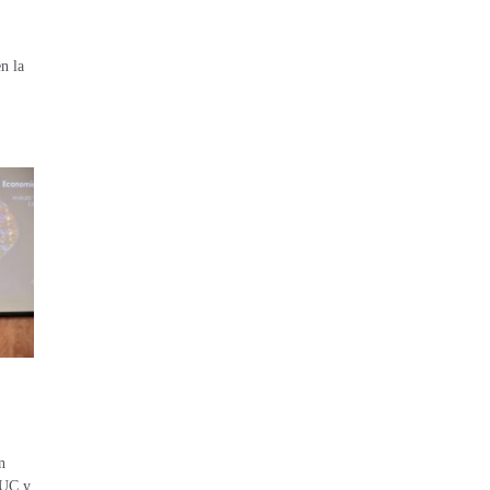
n la
n
 UC y