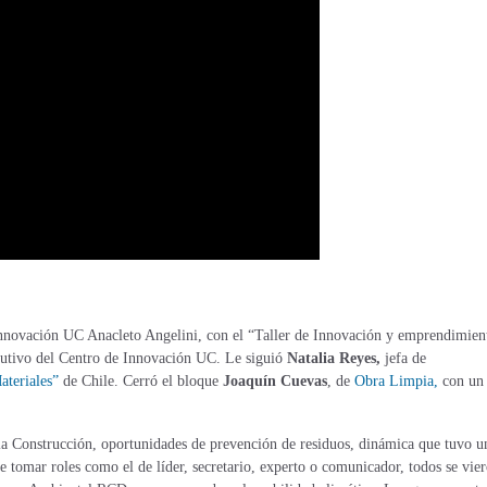
 Innovación UC Anacleto Angelini, con el “Taller de Innovación y emprendimien
ecutivo del Centro de Innovación UC. Le siguió
Natalia Reyes,
jefa de
ateriales”
de Chile. Cerró el bloque
Joaquín Cuevas
, de
Obra Limpia,
con un 
 la Construcción, oportunidades de prevención de residuos, dinámica que tuvo u
ue tomar roles como el de líder, secretario, experto o comunicador, todos se vie