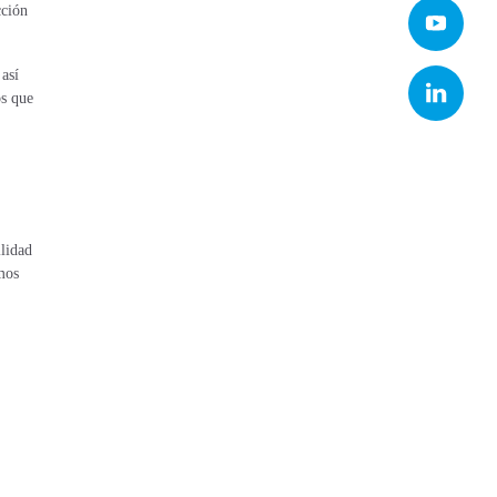
cción
así
os que
lidad
mos